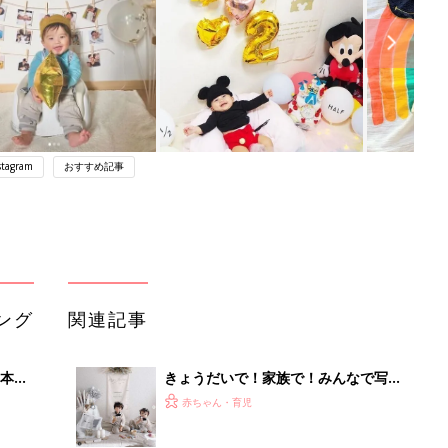
stagram
おすすめ記事
ング
関連記事
本
きょうだいで！家族で！みんなで写ろ
2才
うハーフバースデーフォト
赤ちゃん・育児
いっ