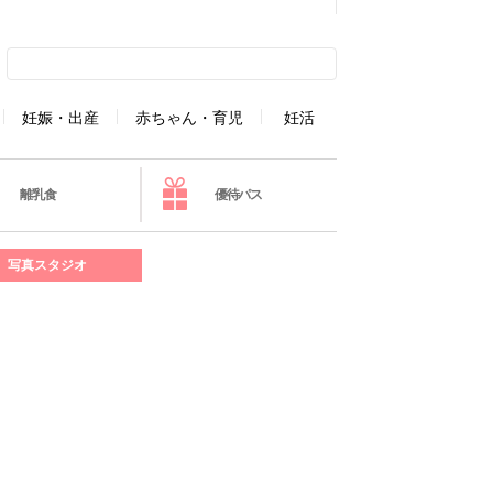
妊娠・出産
赤ちゃん・育児
妊活
離乳食
優待パス
写真スタジオ