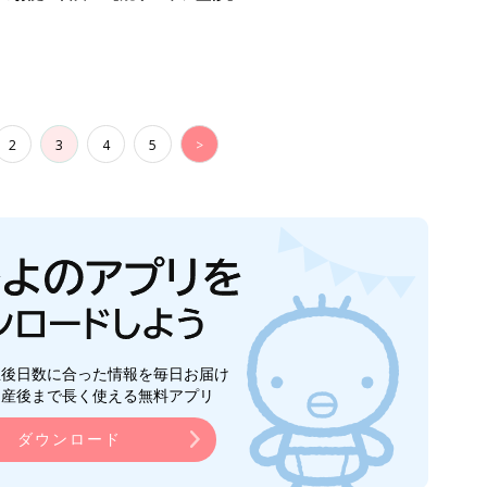
2
3
4
5
>
生後日数に合った情報を毎日お届け
ら産後まで長く使える無料アプリ
ダウンロード