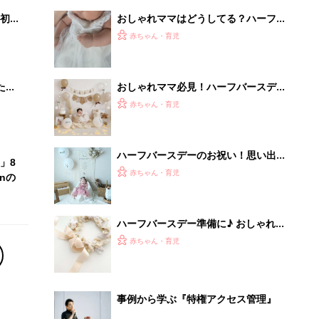
初め
おしゃれママはどうしてる？ハーフバ
大特
ースデーの衣装5選
赤ちゃん・育児
 お
ブル
たま
おしゃれママ必見！ハーフバースデー
はおうちスタジオで♪
赤ちゃん・育児
ハーフバースデーのお祝い！思い出に
」8
残る撮影アイデア
赤ちゃん・育児
nの
ハーフバースデー準備に♪ おしゃれな
手作りアイテム5選
赤ちゃん・育児
事例から学ぶ『特権アクセス管理』