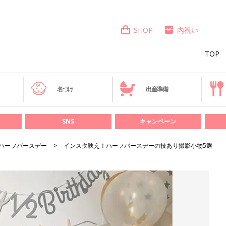
SHOP
内祝い
TOP
き
名づけ
出産準備
SNS
キャンペーン
ハーフバースデー
インスタ映え！ハーフバースデーの技あり撮影小物5選