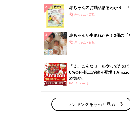
赤ちゃんのお世話まるわかり！『
てのひよこクラブ 夏号』〈巻頭
赤ちゃん・育児
集〉初めての授乳がうまくいく！
っぱい・ミルクの基本と夏のトラ
解決テク
赤ちゃんが生まれたら！2冊の「
ひよ」
赤ちゃん・育児
「え、こんなセールやってたの？
0％OFF以上が続々登場！Amazo
本気が...
PR（Amazon）
ランキングをもっと見る