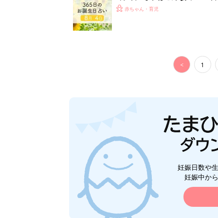
赤ちゃん・育児
<
1
妊娠日数や
妊娠中か