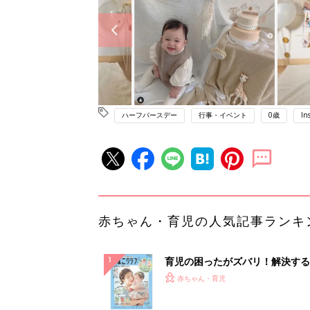
ハーフバースデー
行事・イベント
0歳
In
赤ちゃん・育児の人気記事ランキ
育児の困ったがズバリ！解決する
『ひよこクラブ 夏号』 4カ月～
赤ちゃん・育児
になるまで、育児に役立つ情報が
ぱい！