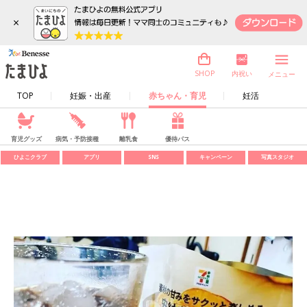
×
内祝い
SHOP
メニュー
TOP
妊娠・出産
赤ちゃん・育児
妊活
育児グッズ
病気・予防接種
離乳食
優待パス
ひよこクラブ
アプリ
SNS
キャンペーン
写真スタジオ