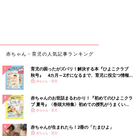
赤ちゃん・育児の人気記事ランキング
育児の困ったがズバリ！解決する本『ひよこクラブ
秋号』 4カ月～2才になるまで、育児に役立つ情報が
いっぱい！
赤ちゃん・育児
赤ちゃんのお世話まるわかり！『初めてのひよこクラ
ブ 夏号』〈巻頭大特集〉初めての授乳がうまくい
く！ おっぱい・ミルクの基本と夏のトラブル 解決テ
赤ちゃん・育児
ク
赤ちゃんが生まれたら！2冊の「たまひよ」
赤ちゃん・育児