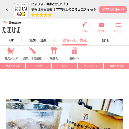
×
内祝い
SHOP
メニュー
TOP
妊娠・出産
赤ちゃん・育児
妊活
育児グッズ
病気・予防接種
離乳食
優待パス
ひよこクラブ
アプリ
SNS
キャンペーン
写真スタジオ