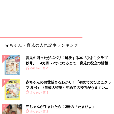
赤ちゃん・育児の人気記事ランキング
育児の困ったがズバリ！解決する本『ひよこクラブ
秋号』 4カ月～2才になるまで、育児に役立つ情報が
いっぱい！
赤ちゃん・育児
赤ちゃんのお世話まるわかり！『初めてのひよこクラ
ブ 夏号』〈巻頭大特集〉初めての授乳がうまくい
く！ おっぱい・ミルクの基本と夏のトラブル 解決テ
赤ちゃん・育児
ク
赤ちゃんが生まれたら！2冊の「たまひよ」
赤ちゃん・育児