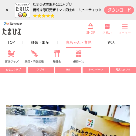
×
内祝い
SHOP
メニュー
TOP
妊娠・出産
赤ちゃん・育児
妊活
育児グッズ
病気・予防接種
離乳食
優待パス
ひよこクラブ
アプリ
SNS
キャンペーン
写真スタジオ