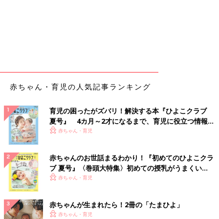
赤ちゃん・育児の人気記事ランキング
育児の困ったがズバリ！解決する本『ひよこクラブ
夏号』 4カ月～2才になるまで、育児に役立つ情報が
いっぱい！
赤ちゃん・育児
赤ちゃんのお世話まるわかり！『初めてのひよこクラ
ブ 夏号』〈巻頭大特集〉初めての授乳がうまくい
く！ おっぱい・ミルクの基本と夏のトラブル 解決テ
赤ちゃん・育児
ク
赤ちゃんが生まれたら！2冊の「たまひよ」
赤ちゃん・育児