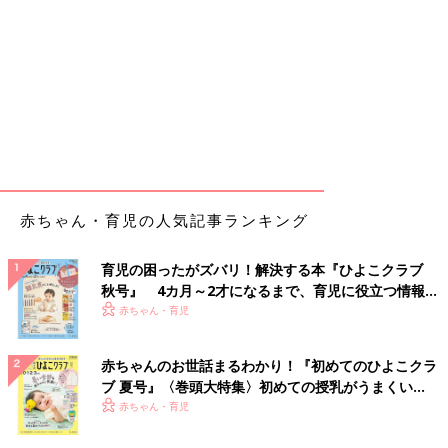
赤ちゃん・育児の人気記事ランキング
育児の困ったがズバリ！解決する本『ひよこクラブ
秋号』 4カ月～2才になるまで、育児に役立つ情報が
いっぱい！
赤ちゃん・育児
赤ちゃんのお世話まるわかり！『初めてのひよこクラ
ブ 夏号』〈巻頭大特集〉初めての授乳がうまくい
く！ おっぱい・ミルクの基本と夏のトラブル 解決テ
赤ちゃん・育児
ク