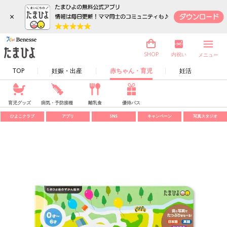
×
内祝い
SHOP
メニュー
TOP
妊娠・出産
赤ちゃん・育児
妊活
育児グッズ
病気・予防接種
離乳食
優待パス
ひよこクラブ
アプリ
SNS
キャンペーン
写真スタジオ