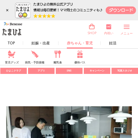
×
内祝い
SHOP
メニュー
TOP
妊娠・出産
赤ちゃん・育児
妊活
育児グッズ
病気・予防接種
離乳食
優待パス
ひよこクラブ
アプリ
SNS
キャンペーン
写真スタジオ