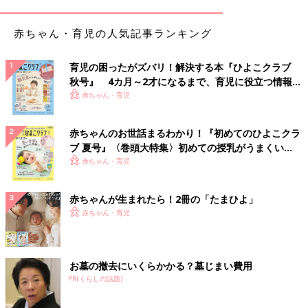
赤ちゃん・育児の人気記事ランキング
育児の困ったがズバリ！解決する本『ひよこクラブ
秋号』 4カ月～2才になるまで、育児に役立つ情報が
いっぱい！
赤ちゃん・育児
赤ちゃんのお世話まるわかり！『初めてのひよこクラ
ブ 夏号』〈巻頭大特集〉初めての授乳がうまくい
く！ おっぱい・ミルクの基本と夏のトラブル 解決テ
赤ちゃん・育児
ク
赤ちゃんが生まれたら！2冊の「たまひよ」
赤ちゃん・育児
お墓の撤去にいくらかかる？墓じまい費用
PR(くらしの話題)