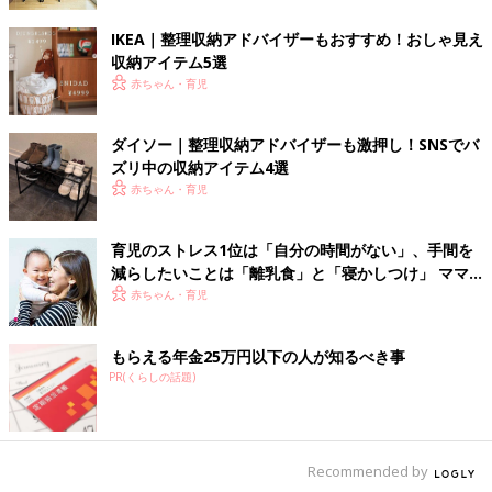
IKEA｜整理収納アドバイザーもおすすめ！おしゃ見え
収納アイテム5選
赤ちゃん・育児
ダイソー｜整理収納アドバイザーも激押し！SNSでバ
ズリ中の収納アイテム4選
赤ちゃん・育児
育児のストレス1位は「自分の時間がない」、手間を
減らしたいことは「離乳食」と「寝かしつけ」 ママ
たちのリアル
赤ちゃん・育児
もらえる年金25万円以下の人が知るべき事
PR(くらしの話題)
Recommended by