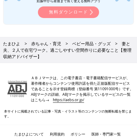
妊娠中から産後まで長く使える無料アプリ
無料ダウンロード
たまひよ
赤ちゃん・育児
ベビー用品・グッズ
妻と
夫、２人で在宅ワーク。過ごしやすい空間作りに必要なこと【整理
収納アドバイザー】
ＡＢＪマークは、この電子書店・電子書籍配信サービスが、
著作権者からコンテンツ使用許諾を得た正規版配信サービス
であることを示す登録商標（登録番号 第11091000号）です。
ABJマークの詳細、ABJマークを掲示しているサービスの一覧
はこちら→
https://aebs.or.jp/
本サイトに掲載されている記事・写真・イラスト等のコンテンツの無断転載を禁じま
す。
たまひよについて
利用規約
ポリシー
医師・専門家一覧