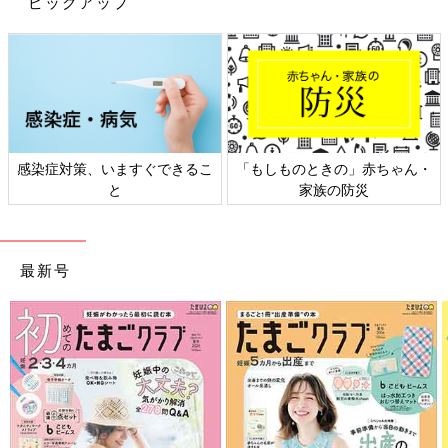
ピックアップ
染症対策、いますぐできるこ
「もしものときの」赤ちゃん・
日本
と
家族の防災
最新号