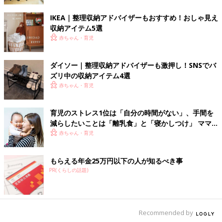
IKEA｜整理収納アドバイザーもおすすめ！おしゃ見え
収納アイテム5選
赤ちゃん・育児
ダイソー｜整理収納アドバイザーも激押し！SNSでバ
ズリ中の収納アイテム4選
赤ちゃん・育児
育児のストレス1位は「自分の時間がない」、手間を
減らしたいことは「離乳食」と「寝かしつけ」 ママ
たちのリアル
赤ちゃん・育児
もらえる年金25万円以下の人が知るべき事
PR(くらしの話題)
Recommended by