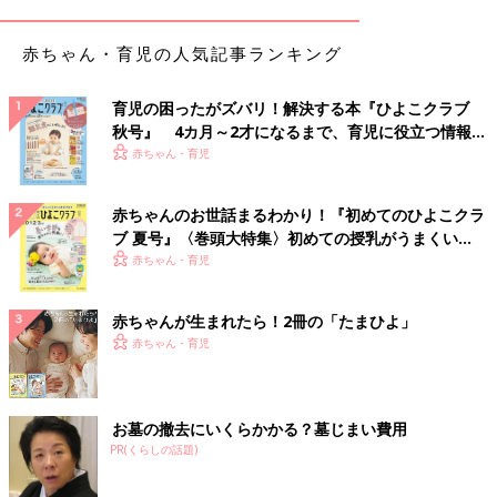
赤ちゃん・育児の人気記事ランキング
育児の困ったがズバリ！解決する本『ひよこクラブ
秋号』 4カ月～2才になるまで、育児に役立つ情報が
いっぱい！
赤ちゃん・育児
赤ちゃんのお世話まるわかり！『初めてのひよこクラ
ブ 夏号』〈巻頭大特集〉初めての授乳がうまくい
く！ おっぱい・ミルクの基本と夏のトラブル 解決テ
赤ちゃん・育児
ク
赤ちゃんが生まれたら！2冊の「たまひよ」
赤ちゃん・育児
お墓の撤去にいくらかかる？墓じまい費用
PR(くらしの話題)