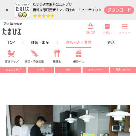
×
内祝い
SHOP
メニュー
TOP
妊娠・出産
赤ちゃん・育児
妊活
育児グッズ
病気・予防接種
離乳食
優待パス
ひよこクラブ
アプリ
SNS
キャンペーン
写真スタジオ