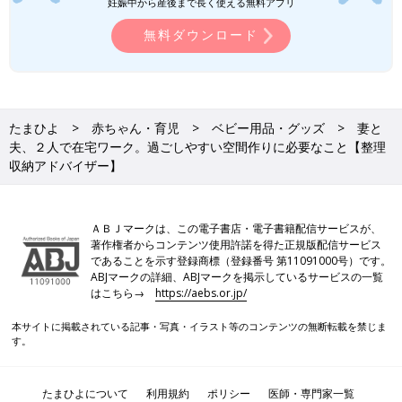
妊娠中から産後まで長く使える無料アプリ
無料ダウンロード
たまひよ
赤ちゃん・育児
ベビー用品・グッズ
妻と
夫、２人で在宅ワーク。過ごしやすい空間作りに必要なこと【整理
収納アドバイザー】
ＡＢＪマークは、この電子書店・電子書籍配信サービスが、
著作権者からコンテンツ使用許諾を得た正規版配信サービス
であることを示す登録商標（登録番号 第11091000号）です。
ABJマークの詳細、ABJマークを掲示しているサービスの一覧
はこちら→
https://aebs.or.jp/
本サイトに掲載されている記事・写真・イラスト等のコンテンツの無断転載を禁じま
す。
たまひよについて
利用規約
ポリシー
医師・専門家一覧