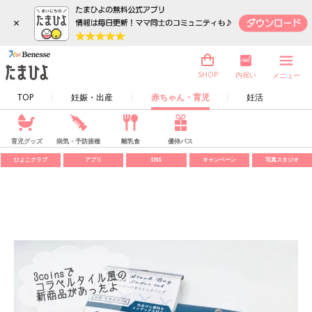
×
内祝い
SHOP
メニュー
TOP
妊娠・出産
赤ちゃん・育児
妊活
育児グッズ
病気・予防接種
離乳食
優待パス
ひよこクラブ
アプリ
SNS
キャンペーン
写真スタジオ