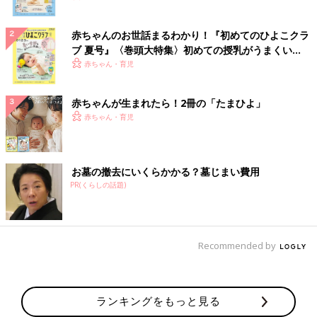
赤ちゃんのお世話まるわかり！『初めてのひよこクラ
ブ 夏号』〈巻頭大特集〉初めての授乳がうまくい
く！ おっぱい・ミルクの基本と夏のトラブル 解決テ
赤ちゃん・育児
ク
赤ちゃんが生まれたら！2冊の「たまひよ」
赤ちゃん・育児
お墓の撤去にいくらかかる？墓じまい費用
PR(くらしの話題)
Recommended by
ランキングをもっと見る