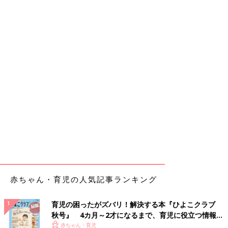
赤ちゃん・育児の人気記事ランキング
育児の困ったがズバリ！解決する本『ひよこクラブ
秋号』 4カ月～2才になるまで、育児に役立つ情報が
いっぱい！
赤ちゃん・育児