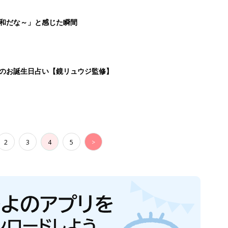
平和だな～」と感じた瞬間
日のお誕生日占い【鏡リュウジ監修】
2
3
4
5
>