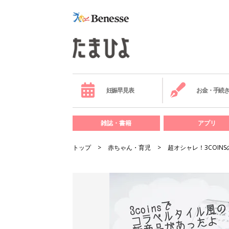
妊娠早見表
お金・手続
雑誌・書籍
アプリ
トップ
赤ちゃん・育児
超オシャレ！3COIN