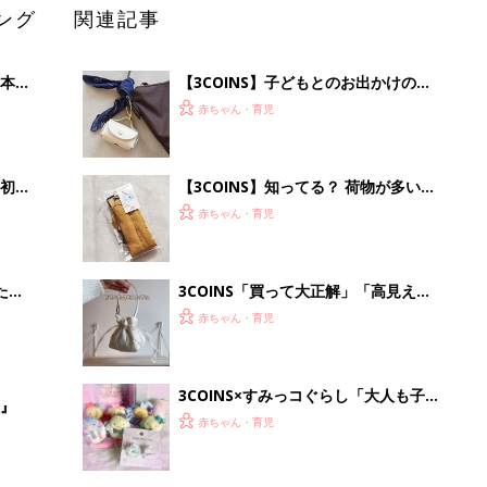
ング
関連記事
本
【3COINS】子どもとのお出かけの神
2才
アイテム！サッと取り出せるところに
赤ちゃん・育児
いっ
常備するのがポイント
初め
【3COINS】知ってる？ 荷物が多いと
大特
きも子どもと手がつなげる「バッグ吊
赤ちゃん・育児
 お
下げアイテム」
ブル
たま
3COINS「買って大正解」「高見えで
可愛すぎ」大人気のファッショングッ
赤ちゃん・育児
ズ4選
3COINS×すみっコぐらし「大人も子ど
』
もも夢中」「これはハマる」大人気ア
赤ちゃん・育児
イテム4選