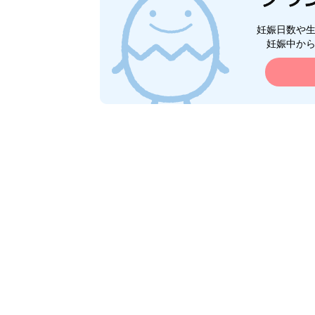
妊娠日数や
妊娠中か