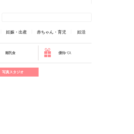
妊娠・出産
赤ちゃん・育児
妊活
離乳食
優待パス
写真スタジオ