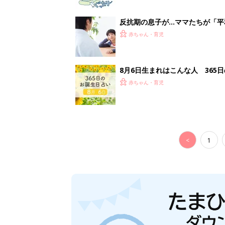
反抗期の息子が...ママたちが「
赤ちゃん・育児
8月6日生まれはこんな人 365
赤ちゃん・育児
<
1