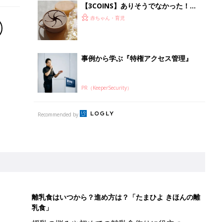
【3COINS】ありそうでなかった！か
さばらなくて衛生的な「折りたためる
赤ちゃん・育児
スナックカップ」
事例から学ぶ『特権アクセス管理』
PR（KeeperSecurity）
Recommended by
離乳食はいつから？進め方は？「たまひよ きほんの離
乳食」