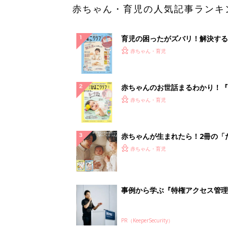
赤ちゃん・育児の人気記事ランキ
育児の困ったがズバリ！解決する
『ひよこクラブ 秋号』 4カ月～
赤ちゃん・育児
になるまで、育児に役立つ情報が
ぱい！
赤ちゃんのお世話まるわかり！『
てのひよこクラブ 夏号』〈巻頭
赤ちゃん・育児
集〉初めての授乳がうまくいく！
っぱい・ミルクの基本と夏のトラ
解決テク
赤ちゃんが生まれたら！2冊の「
ひよ」
赤ちゃん・育児
事例から学ぶ『特権アクセス管理
PR（KeeperSecurity）