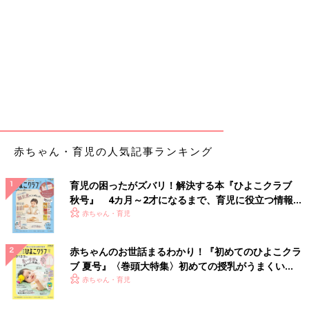
赤ちゃん・育児の人気記事ランキング
育児の困ったがズバリ！解決する本『ひよこクラブ
秋号』 4カ月～2才になるまで、育児に役立つ情報が
いっぱい！
赤ちゃん・育児
赤ちゃんのお世話まるわかり！『初めてのひよこクラ
ブ 夏号』〈巻頭大特集〉初めての授乳がうまくい
く！ おっぱい・ミルクの基本と夏のトラブル 解決テ
赤ちゃん・育児
ク