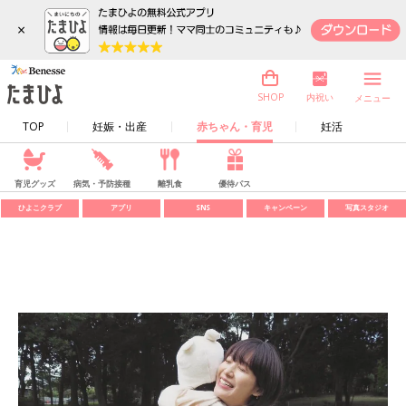
×
内祝い
SHOP
メニュー
TOP
妊娠・出産
赤ちゃん・育児
妊活
育児グッズ
病気・予防接種
離乳食
優待パス
ひよこクラブ
アプリ
SNS
キャンペーン
写真スタジオ