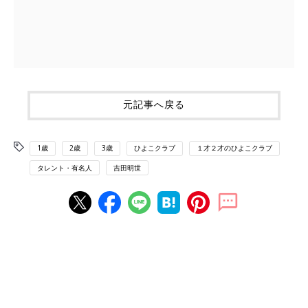
元記事へ戻る
1歳
2歳
3歳
ひよこクラブ
１才２才のひよこクラブ
タレント・有名人
吉田明世