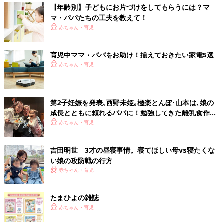
【年齢別】子どもにお片づけをしてもらうには？マ
マ・パパたちの工夫を教えて！
赤ちゃん・育児
育児中ママ・パパをお助け！揃えておきたい家電5選
赤ちゃん・育児
第2子妊娠を発表､西野未姫｡極楽とんぼ･山本は､娘の
成長とともに頼れるパパに！勉強してきた離乳食作り
は､娘の食べむらに悪戦苦闘･･･
赤ちゃん・育児
吉田明世 3才の昼寝事情。寝てほしい母vs寝たくな
い娘の攻防戦の行方
赤ちゃん・育児
たまひよの雑誌
赤ちゃん・育児