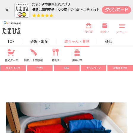
×
内祝い
SHOP
メニュー
TOP
妊娠・出産
赤ちゃん・育児
妊活
育児グッズ
病気・予防接種
離乳食
優待パス
ひよこクラブ
アプリ
SNS
キャンペーン
写真スタジオ