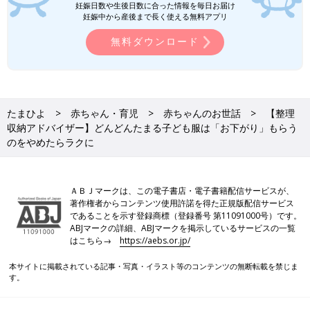
妊娠日数や生後日数に合った情報を毎日お届け
妊娠中から産後まで長く使える無料アプリ
無料ダウンロード
たまひよ
赤ちゃん・育児
赤ちゃんのお世話
【整理
収納アドバイザー】どんどんたまる子ども服は「お下がり」もらう
のをやめたらラクに
ＡＢＪマークは、この電子書店・電子書籍配信サービスが、
著作権者からコンテンツ使用許諾を得た正規版配信サービス
であることを示す登録商標（登録番号 第11091000号）です。
ABJマークの詳細、ABJマークを掲示しているサービスの一覧
はこちら→
https://aebs.or.jp/
本サイトに掲載されている記事・写真・イラスト等のコンテンツの無断転載を禁じま
す。