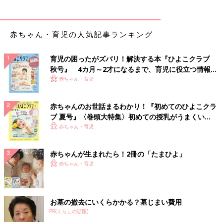
赤ちゃん・育児の人気記事ランキング
育児の困ったがズバリ！解決する本『ひよこクラブ
秋号』 4カ月～2才になるまで、育児に役立つ情報が
いっぱい！
赤ちゃん・育児
赤ちゃんのお世話まるわかり！『初めてのひよこクラ
ブ 夏号』〈巻頭大特集〉初めての授乳がうまくい
く！ おっぱい・ミルクの基本と夏のトラブル 解決テ
赤ちゃん・育児
ク
赤ちゃんが生まれたら！2冊の「たまひよ」
赤ちゃん・育児
お墓の撤去にいくらかかる？墓じまい費用
PR(くらしの話題)