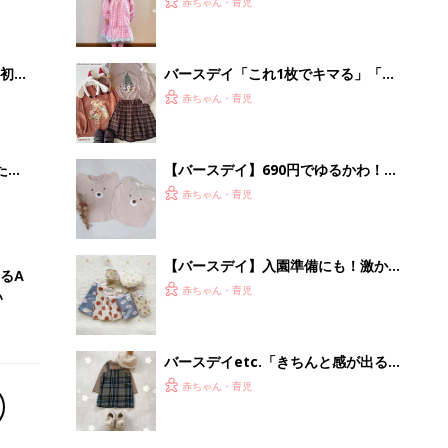
バースデイetc.「きちんと感が出る」
「高クオリティで高見え」お正月にぴ
赤ちゃん・育児
ったり！おすましコーデ5選
部下が指示待ちになる、本当の理由。
23年続く自律型組織に共通する「3つ
の要素」
PR（ビズヒント）
Recommended by
離乳食はいつから？進め方は？「たまひよ きほんの離
乳食」