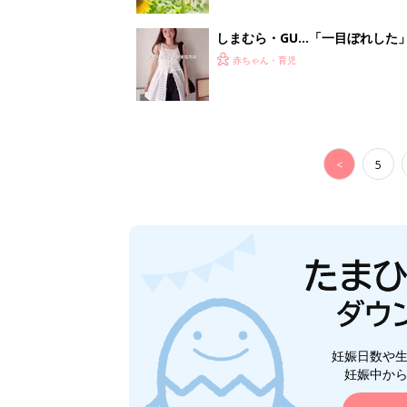
妊娠日数や
妊娠中か