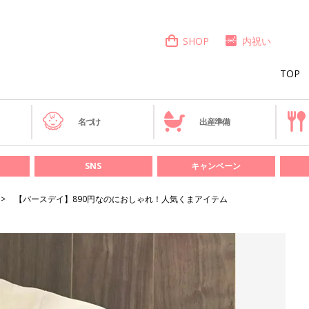
SHOP
内祝い
TOP
き
名づけ
出産準備
SNS
キャンペーン
【バースデイ】890円なのにおしゃれ！人気くまアイテム