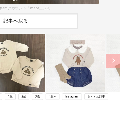
gramアカウント「maca___29」
記事へ戻る
1歳
2歳
3歳
4歳～
Instagram
おすすめ記事