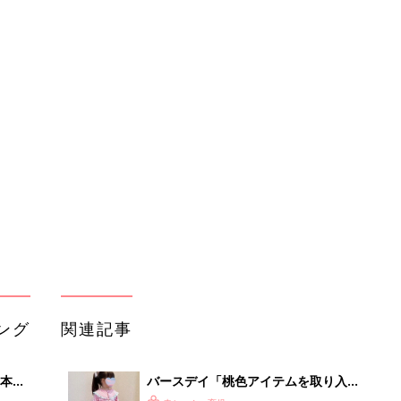
ング
関連記事
本
バースデイ「桃色アイテムを取り入れ
2才
るだけ」「気軽に楽しめる」元子ども
赤ちゃん・育児
いっ
服販売員ライターおすすめ★ひな祭り
コーデ5選
初め
バースデイ「これ1枚でキマる」「ク
大特
オリティが高すぎる！」元子ども服販
赤ちゃん・育児
 お
売員ライター厳選★クリスマスアイテ
ブル
ム5選
たま
【バースデイ】690円でゆるかわ！人
気新作くまアイテム
赤ちゃん・育児
【バースデイ】入園準備にも！激かわ
るA
幼稚園・保育園グッズ
赤ちゃん・育児
い