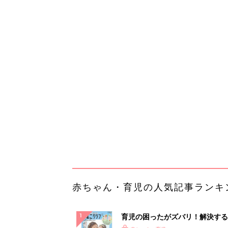
赤ちゃん・育児の人気記事ランキ
育児の困ったがズバリ！解決する
『ひよこクラブ 夏号』 4カ月～
赤ちゃん・育児
になるまで、育児に役立つ情報が
ぱい！
赤ちゃんのお世話まるわかり！『
てのひよこクラブ 夏号』〈巻頭
赤ちゃん・育児
集〉初めての授乳がうまくいく！
っぱい・ミルクの基本と夏のトラ
解決テク
赤ちゃんが生まれたら！2冊の「
ひよ」
赤ちゃん・育児
「今日の目玉商品は？」毎日変わ
mazonタイムセールが見逃せな