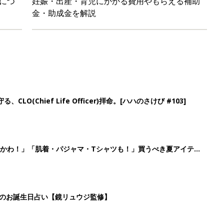
日のお誕生日占い【鏡リュウジ監修】
」「体形カバーができる」この夏大人気の主役級キャミソール5選
6
7
8
9
>