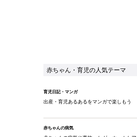
出産・育児あるあるをマンガで楽しもう
赤ちゃんの病気
赤ちゃんの病気や事故・ケガ、ホームケア
いてまとめました
新着記事
0-2才育児まとめ：子どもの命を守る、C
赤ちゃん・育児
ユニクロベビー「絵本コラボが激
5選
赤ちゃん・育児