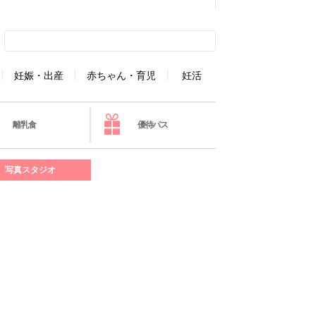
妊娠・出産
赤ちゃん・育児
妊活
離乳食
優待パス
写真スタジオ