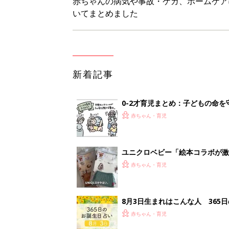
8月3日生まれはこんな人 365
赤ちゃん・育児
しまむら・GU…「一目ぼれした
赤ちゃん・育児
<
5