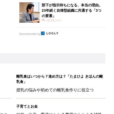
授乳の悩みや初めての離乳食作りに役立つ
子育てとお金
につ
妊娠・出産・育児にかかる費用やもらえる補助
金・助成金を解説
LO(Chief Life Officer)拝命。[ハハのさけび #103]
かわ！」「肌着・パジャマ・Tシャツも！」買うべき夏アイテム