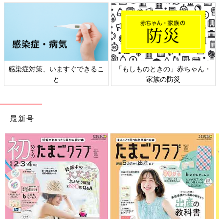
ん・
日本外来小児科学会リーフレッ
六星占術 細木かおりさんの人
ト検討会
相談
最新号