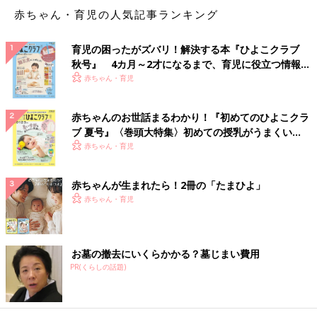
赤ちゃん・育児の人気記事ランキング
育児の困ったがズバリ！解決する本『ひよこクラブ
秋号』 4カ月～2才になるまで、育児に役立つ情報が
いっぱい！
赤ちゃん・育児
赤ちゃんのお世話まるわかり！『初めてのひよこクラ
ブ 夏号』〈巻頭大特集〉初めての授乳がうまくい
く！ おっぱい・ミルクの基本と夏のトラブル 解決テ
赤ちゃん・育児
ク
赤ちゃんが生まれたら！2冊の「たまひよ」
赤ちゃん・育児
お墓の撤去にいくらかかる？墓じまい費用
PR(くらしの話題)