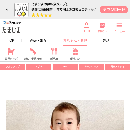
×
内祝い
SHOP
メニュー
TOP
妊娠・出産
赤ちゃん・育児
妊活
育児グッズ
病気・予防接種
離乳食
優待パス
ひよこクラブ
アプリ
SNS
キャンペーン
写真スタジオ