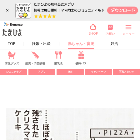
×
内祝い
SHOP
メニュー
TOP
妊娠・出産
赤ちゃん・育児
妊活
育児グッズ
病気・予防接種
離乳食
優待パス
ひよこクラブ
アプリ
SNS
キャンペーン
写真スタジオ