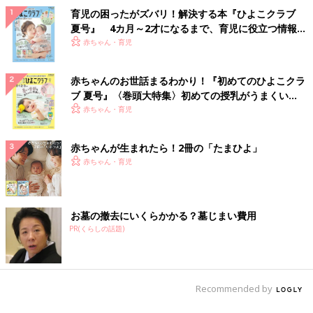
育児の困ったがズバリ！解決する本『ひよこクラブ
夏号』 4カ月～2才になるまで、育児に役立つ情報が
いっぱい！
赤ちゃん・育児
赤ちゃんのお世話まるわかり！『初めてのひよこクラ
ブ 夏号』〈巻頭大特集〉初めての授乳がうまくい
く！ おっぱい・ミルクの基本と夏のトラブル 解決テ
赤ちゃん・育児
ク
赤ちゃんが生まれたら！2冊の「たまひよ」
赤ちゃん・育児
お墓の撤去にいくらかかる？墓じまい費用
PR(くらしの話題)
Recommended by