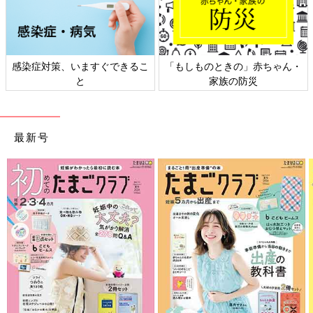
・
日本外来小児科学会リーフレッ
六星占術 細木かおりさんの人生
ト検討会
相談
最新号