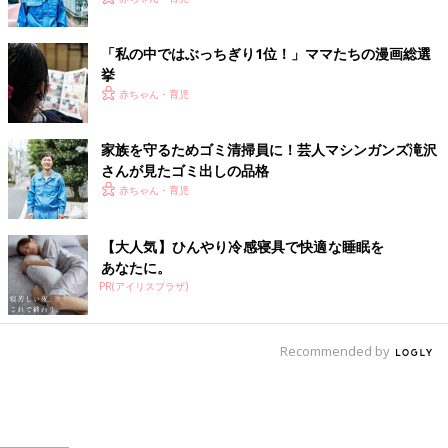
「私の中ではぶっちぎり1位！」ママたちの漫画総選
挙
赤ちゃん・育児
家族を守るためゴミ清掃員に！芸人マシンガンズ滝沢
さんが見たゴミ出しの品格
赤ちゃん・育児
【大人気】ひんやり冷感寝具で快適な睡眠を
あなたに。
PR(アイリスプラザ)
Recommended by