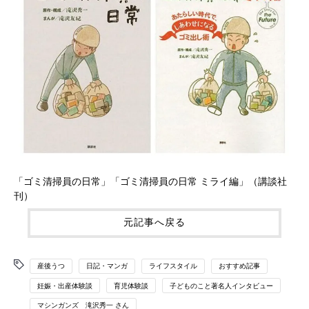
「ゴミ清掃員の日常」「ゴミ清掃員の日常 ミライ編」（講談社
刊）
元記事へ戻る
産後うつ
日記・マンガ
ライフスタイル
おすすめ記事
妊娠・出産体験談
育児体験談
子どものこと著名人インタビュー
マシンガンズ 滝沢秀一 さん