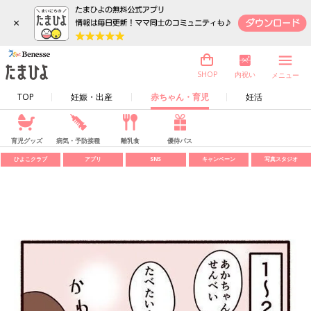
×
内祝い
SHOP
メニュー
TOP
妊娠・出産
赤ちゃん・育児
妊活
育児グッズ
病気・予防接種
離乳食
優待パス
ひよこクラブ
アプリ
SNS
キャンペーン
写真スタジオ