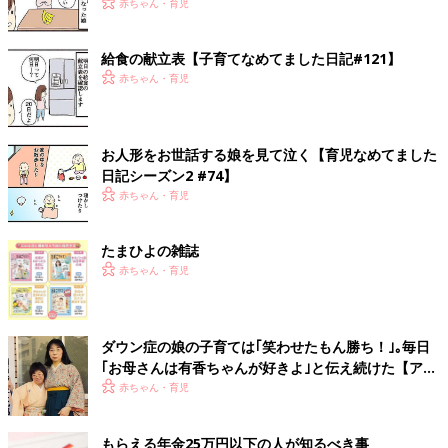
赤ちゃん・育児
給食の献立表【子育てなめてました日記#121】
赤ちゃん・育児
お人形をお世話する娘を見て泣く【育児なめてました
日記シーズン2 #74】
赤ちゃん・育児
たまひよの雑誌
赤ちゃん・育児
ダウン症の娘の子育ては｢笑わせたもん勝ち！｣｡毎日
｢お母さんは有香ちゃんが好きよ｣と伝え続けた【アマ
チュア落語家・村上有香】
赤ちゃん・育児
もらえる年金25万円以下の人が知るべき事