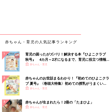
赤ちゃん・育児の人気記事ランキング
育児の困ったがズバリ！解決する本『ひよこクラブ
秋号』 4カ月～2才になるまで、育児に役立つ情報が
いっぱい！
赤ちゃん・育児
赤ちゃんのお世話まるわかり！『初めてのひよこクラ
ブ 夏号』〈巻頭大特集〉初めての授乳がうまくい
く！ おっぱい・ミルクの基本と夏のトラブル 解決テ
赤ちゃん・育児
ク
赤ちゃんが生まれたら！2冊の「たまひよ」
赤ちゃん・育児