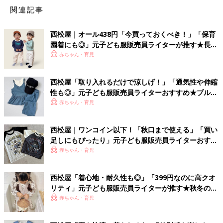
関連記事
西松屋｜オール438円「今買っておくべき！」「保育
園着にも◎」元子ども服販売員ライターが推す★長袖
Tシャツ5選
赤ちゃん・育児
西松屋「取り入れるだけで涼しげ！」「通気性や伸縮
性も◎」元子ども服販売員ライターおすすめ★ブルー
アイテム5選
赤ちゃん・育児
西松屋｜ワンコイン以下！「秋口まで使える」「買い
足しにもぴったり」元子ども服販売員ライターおすす
め★半袖Tシャツ5選
赤ちゃん・育児
西松屋「着心地・耐久性も◎」「399円なのに高クオ
リティ」元子ども服販売員ライターが推す★秋冬のお
出かけアイテム5選
赤ちゃん・育児