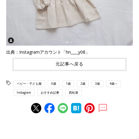
出典：Instagramアカウント「hn____y08」
元記事へ戻る
ベビー・子ども服
0歳
1歳
2歳
3歳
4歳～
Instagram
おすすめ記事
西松屋