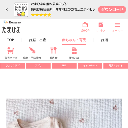
×
内祝い
SHOP
メニュー
TOP
妊娠・出産
赤ちゃん・育児
妊活
育児グッズ
病気・予防接種
離乳食
優待パス
ひよこクラブ
アプリ
SNS
キャンペーン
写真スタジオ