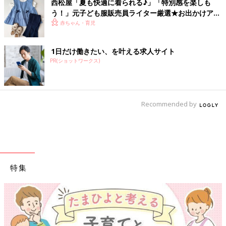
西松屋「夏も快適に着られる♪」「特別感を楽しも
う！」元子ども服販売員ライター厳選★お出かけアイ
テム5選
赤ちゃん・育児
1日だけ働きたい、を叶える求人サイト
PR(ショットワークス)
Recommended by
特集
【ワクチン接種できるものも】妊婦の