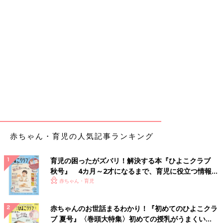
赤ちゃん・育児の人気記事ランキング
育児の困ったがズバリ！解決する本『ひよこクラブ
秋号』 4カ月～2才になるまで、育児に役立つ情報が
いっぱい！
赤ちゃん・育児
赤ちゃんのお世話まるわかり！『初めてのひよこクラ
ブ 夏号』〈巻頭大特集〉初めての授乳がうまくい