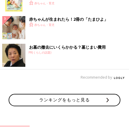
く！ おっぱい・ミルクの基本と夏のトラブル 解決テ
赤ちゃん・育児
ク
赤ちゃんが生まれたら！2冊の「たまひよ」
赤ちゃん・育児
お墓の撤去にいくらかかる？墓じまい費用
PR(くらしの話題)
Recommended by
ランキングをもっと見る