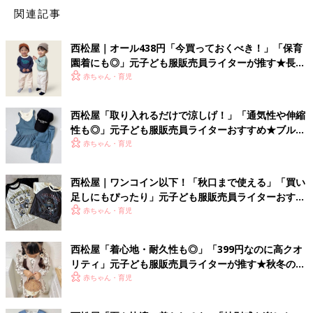
関連記事
西松屋｜オール438円「今買っておくべき！」「保育
園着にも◎」元子ども服販売員ライターが推す★長袖
Tシャツ5選
赤ちゃん・育児
西松屋「取り入れるだけで涼しげ！」「通気性や伸縮
性も◎」元子ども服販売員ライターおすすめ★ブルー
アイテム5選
赤ちゃん・育児
西松屋｜ワンコイン以下！「秋口まで使える」「買い
足しにもぴったり」元子ども服販売員ライターおすす
め★半袖Tシャツ5選
赤ちゃん・育児
西松屋「着心地・耐久性も◎」「399円なのに高クオ
リティ」元子ども服販売員ライターが推す★秋冬のお
出かけアイテム5選
赤ちゃん・育児