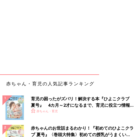
赤ちゃん・育児の人気記事ランキング
育児の困ったがズバリ！解決する本『ひよこクラブ
夏号』 4カ月～2才になるまで、育児に役立つ情報が
いっぱい！
赤ちゃん・育児
赤ちゃんのお世話まるわかり！『初めてのひよこクラ
ブ 夏号』〈巻頭大特集〉初めての授乳がうまくい