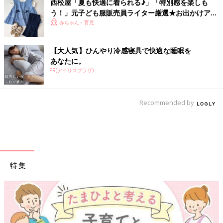
西松屋「夏も快適に着られる♪」「特別感を楽しも
う！」元子ども服販売員ライター厳選★お出かけアイ
テム5選
赤ちゃん・育児
【大人気】ひんやり冷感寝具で快適な睡眠を
あなたに。
PR(アイリスプラザ)
Recommended by
特集