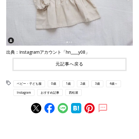
出典：Instagramアカウント「hn____y08」
元記事へ戻る
ベビー・子ども服
0歳
1歳
2歳
3歳
4歳～
Instagram
おすすめ記事
西松屋