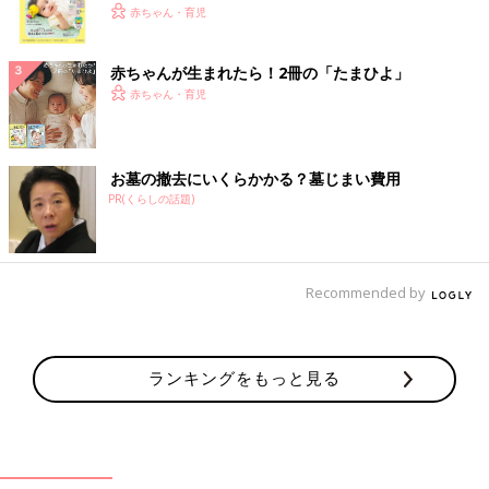
く！ おっぱい・ミルクの基本と夏のトラブル 解決テ
赤ちゃん・育児
ク
赤ちゃんが生まれたら！2冊の「たまひよ」
赤ちゃん・育児
お墓の撤去にいくらかかる？墓じまい費用
PR(くらしの話題)
Recommended by
ランキングをもっと見る