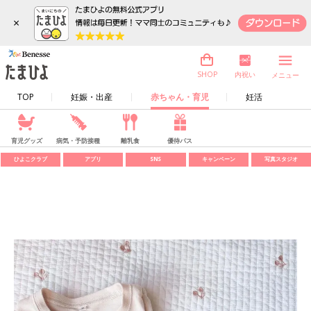
×
内祝い
SHOP
メニュー
TOP
妊娠・出産
赤ちゃん・育児
妊活
育児グッズ
病気・予防接種
離乳食
優待パス
ひよこクラブ
アプリ
SNS
キャンペーン
写真スタジオ