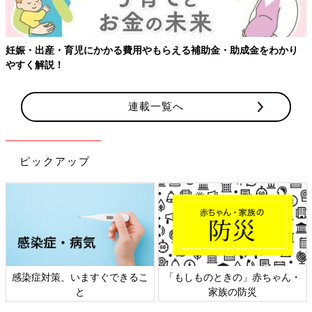
【ワクチン接種できるものも】妊婦の感染症対策、知っておいて！
連載一覧へ
ピックアップ
ん・
日本外来小児科学会リーフレッ
六星占術 細木かおりさんの人
ト検討会
相談