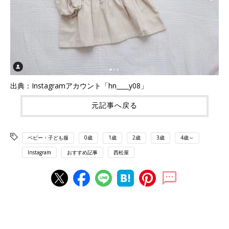
出典：Instagramアカウント「hn____y08」
元記事へ戻る
ベビー・子ども服
0歳
1歳
2歳
3歳
4歳～
Instagram
おすすめ記事
西松屋