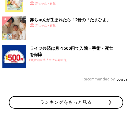
く！ おっぱい・ミルクの基本と夏のトラブル 解決テ
赤ちゃん・育児
ク
赤ちゃんが生まれたら！2冊の「たまひよ」
赤ちゃん・育児
ライフ共済は月々500円で入院・手術・死亡
を保障
PR(愛知県共済生活協同組合)
Recommended by
ランキングをもっと見る