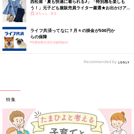
西松屋「夏も快適に着られる♪」「特別感を楽しも
う！」元子ども服販売員ライター厳選★お出かけアイ
テム5選
赤ちゃん・育児
ライフ共済ってなに？月々の掛金が500円か
らの保障
PR(愛知県共済生活協同組合)
Recommended by
特集