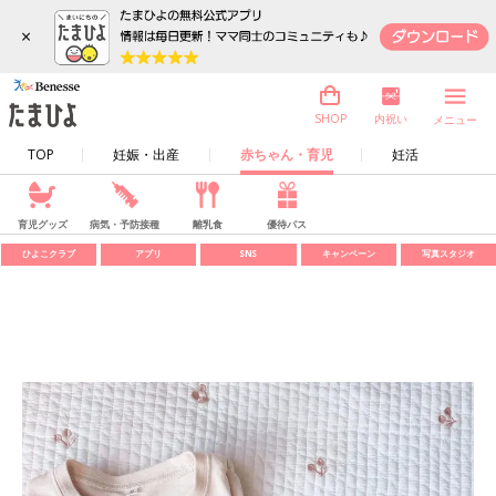
×
内祝い
SHOP
メニュー
TOP
妊娠・出産
赤ちゃん・育児
妊活
育児グッズ
病気・予防接種
離乳食
優待パス
ひよこクラブ
アプリ
SNS
キャンペーン
写真スタジオ