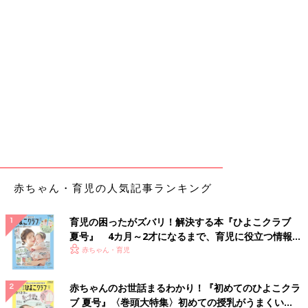
赤ちゃん・育児の人気記事ランキング
育児の困ったがズバリ！解決する本『ひよこクラブ
夏号』 4カ月～2才になるまで、育児に役立つ情報が
いっぱい！
赤ちゃん・育児
赤ちゃんのお世話まるわかり！『初めてのひよこクラ
ブ 夏号』〈巻頭大特集〉初めての授乳がうまくい