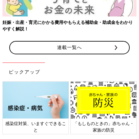
助金・助成金をわかり
【ワクチン接種できるものも】妊婦の感染症
連載一覧へ
ピックアップ
しものときの」赤ちゃん・
日本外来小児科学会リーフレッ
六星占
家族の防災
ト検討会