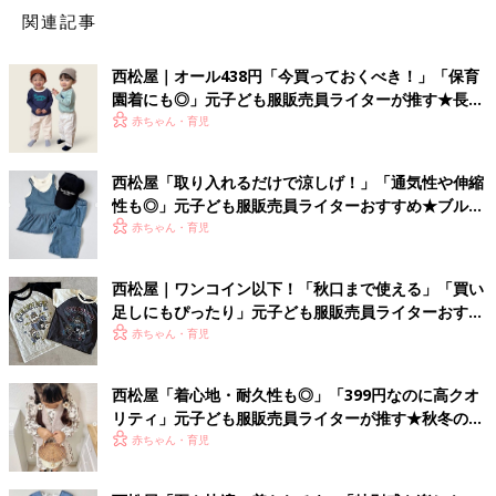
関連記事
西松屋｜オール438円「今買っておくべき！」「保育
園着にも◎」元子ども服販売員ライターが推す★長袖
Tシャツ5選
赤ちゃん・育児
西松屋「取り入れるだけで涼しげ！」「通気性や伸縮
性も◎」元子ども服販売員ライターおすすめ★ブルー
アイテム5選
赤ちゃん・育児
西松屋｜ワンコイン以下！「秋口まで使える」「買い
足しにもぴったり」元子ども服販売員ライターおすす
め★半袖Tシャツ5選
赤ちゃん・育児
西松屋「着心地・耐久性も◎」「399円なのに高クオ
リティ」元子ども服販売員ライターが推す★秋冬のお
出かけアイテム5選
赤ちゃん・育児