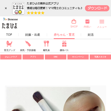
×
内祝い
SHOP
メニュー
TOP
妊娠・出産
赤ちゃん・育児
妊活
育児グッズ
病気・予防接種
離乳食
優待パス
ひよこクラブ
アプリ
SNS
キャンペーン
写真スタジオ