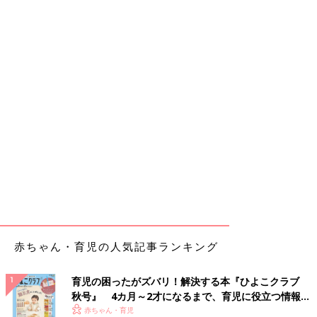
赤ちゃん・育児の人気記事ランキング
育児の困ったがズバリ！解決する本『ひよこクラブ
秋号』 4カ月～2才になるまで、育児に役立つ情報が
いっぱい！
赤ちゃん・育児