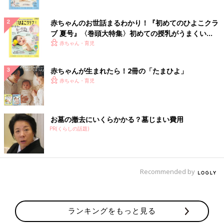
赤ちゃんのお世話まるわかり！『初めてのひよこクラ
ブ 夏号』〈巻頭大特集〉初めての授乳がうまくい
く！ おっぱい・ミルクの基本と夏のトラブル 解決テ
赤ちゃん・育児
ク
赤ちゃんが生まれたら！2冊の「たまひよ」
赤ちゃん・育児
お墓の撤去にいくらかかる？墓じまい費用
PR(くらしの話題)
Recommended by
ランキングをもっと見る