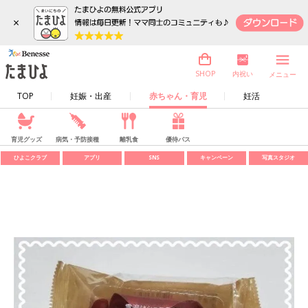
×
内祝い
SHOP
メニュー
TOP
妊娠・出産
赤ちゃん・育児
妊活
育児グッズ
病気・予防接種
離乳食
優待パス
ひよこクラブ
アプリ
SNS
キャンペーン
写真スタジオ