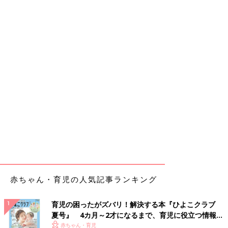
赤ちゃん・育児の人気記事ランキング
育児の困ったがズバリ！解決する本『ひよこクラブ
夏号』 4カ月～2才になるまで、育児に役立つ情報が
いっぱい！
赤ちゃん・育児