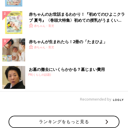
赤ちゃんのお世話まるわかり！『初めてのひよこクラ
ブ 夏号』〈巻頭大特集〉初めての授乳がうまくい
く！ おっぱい・ミルクの基本と夏のトラブル 解決テ
赤ちゃん・育児
ク
赤ちゃんが生まれたら！2冊の「たまひよ」
赤ちゃん・育児
お墓の撤去にいくらかかる？墓じまい費用
PR(くらしの話題)
Recommended by
ランキングをもっと見る