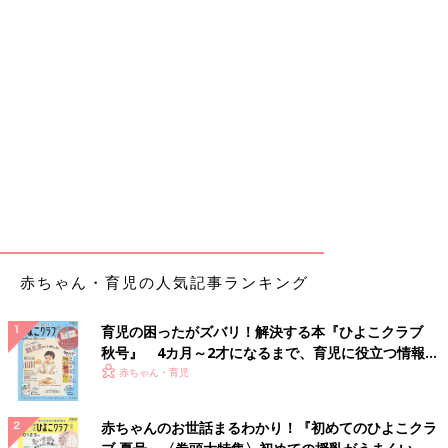
赤ちゃん・育児の人気記事ランキング
育児の困ったがズバリ！解決する本『ひよこクラブ
秋号』 4カ月～2才になるまで、育児に役立つ情報が
いっぱい！
赤ちゃん・育児
赤ちゃんのお世話まるわかり！『初めてのひよこクラ