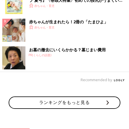
ブ 夏号』〈巻頭大特集〉初めての授乳がうまくい
く！ おっぱい・ミルクの基本と夏のトラブル 解決テ
赤ちゃん・育児
ク
赤ちゃんが生まれたら！2冊の「たまひよ」
赤ちゃん・育児
お墓の撤去にいくらかかる？墓じまい費用
PR(くらしの話題)
Recommended by
ランキングをもっと見る