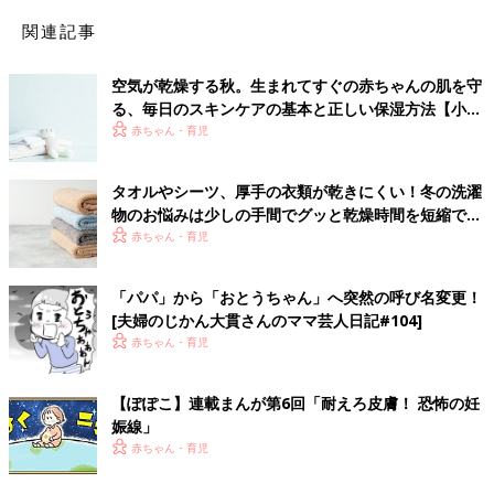
関連記事
空気が乾燥する秋。生まれてすぐの赤ちゃんの肌を守
る、毎日のスキンケアの基本と正しい保湿方法【小児
皮膚科医監修】
赤ちゃん・育児
タオルやシーツ、厚手の衣類が乾きにくい！冬の洗濯
物のお悩みは少しの手間でグッと乾燥時間を短縮でき
る！
赤ちゃん・育児
「パパ」から「おとうちゃん」へ突然の呼び名変更！
[夫婦のじかん大貫さんのママ芸人日記#104]
赤ちゃん・育児
【ぽぽこ】連載まんが第6回「耐えろ皮膚！ 恐怖の妊
娠線」
赤ちゃん・育児