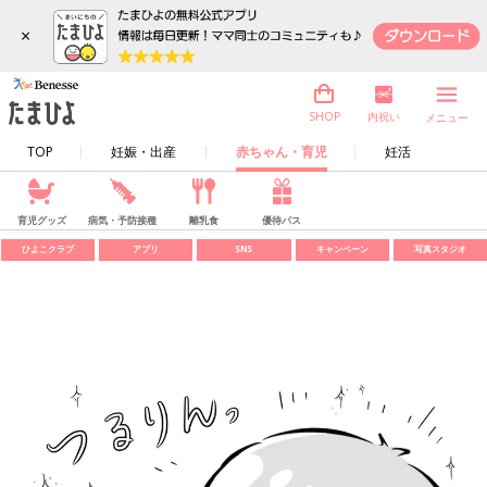
×
内祝い
SHOP
メニュー
TOP
妊娠・出産
赤ちゃん・育児
妊活
育児グッズ
病気・予防接種
離乳食
優待パス
ひよこクラブ
アプリ
SNS
キャンペーン
写真スタジオ