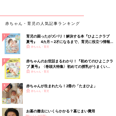
赤ちゃん・育児の人気記事ランキング
育児の困ったがズバリ！解決する本『ひよこクラブ
夏号』 4カ月～2才になるまで、育児に役立つ情報が
いっぱい！
赤ちゃん・育児
赤ちゃんのお世話まるわかり！『初めてのひよこクラ
ブ 夏号』〈巻頭大特集〉初めての授乳がうまくい
く！ おっぱい・ミルクの基本と夏のトラブル 解決テ
赤ちゃん・育児
ク
赤ちゃんが生まれたら！2冊の「たまひよ」
赤ちゃん・育児
お墓の撤去にいくらかかる？墓じまい費用
PR(くらしの話題)