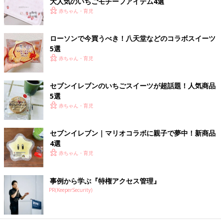
大人気のいちごモチーフアイテム4選
赤ちゃん・育児
ローソンで今買うべき！八天堂などのコラボスイーツ
5選
赤ちゃん・育児
セブンイレブンのいちごスイーツが超話題！人気商品
5選
赤ちゃん・育児
セブンイレブン｜マリオコラボに親子で夢中！新商品
4選
赤ちゃん・育児
事例から学ぶ『特権アクセス管理』
PR(KeeperSecurity)