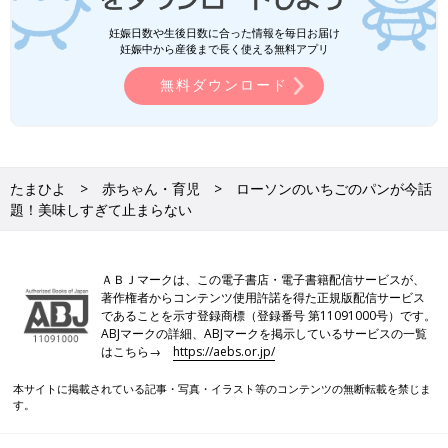
妊娠日数や生後日数に合った情報を毎日お届け
妊娠中から産後まで長く使える無料アプリ
無料ダウンロード
たまひよ
赤ちゃん・育児
ローソンのいちごのパンが今話
題！美味しすぎて止まらない
ＡＢＪマークは、この電子書店・電子書籍配信サービスが、
著作権者からコンテンツ使用許諾を得た正規版配信サービス
であることを示す登録商標（登録番号 第11091000号）です。
ABJマークの詳細、ABJマークを掲示しているサービスの一覧
はこちら→
https://aebs.or.jp/
本サイトに掲載されている記事・写真・イラスト等のコンテンツの無断転載を禁じま
す。