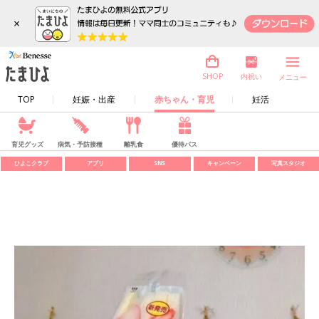
×
内祝い
SHOP
メニュー
TOP
妊娠・出産
赤ちゃん・育児
妊活
育児グッズ
病気・予防接種
離乳食
優待パス
ひよこクラブ
アプリ
SNS
キャンペーン
写真スタジオ