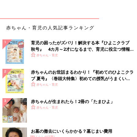
赤ちゃん・育児の人気記事ランキング
育児の困ったがズバリ！解決する本『ひよこクラブ
秋号』 4カ月～2才になるまで、育児に役立つ情報が
いっぱい！
赤ちゃん・育児
赤ちゃんのお世話まるわかり！『初めてのひよこクラ
ブ 夏号』〈巻頭大特集〉初めての授乳がうまくい
く！ おっぱい・ミルクの基本と夏のトラブル 解決テ
赤ちゃん・育児
ク
赤ちゃんが生まれたら！2冊の「たまひよ」
赤ちゃん・育児
お墓の撤去にいくらかかる？墓じまい費用
PR(くらしの話題)