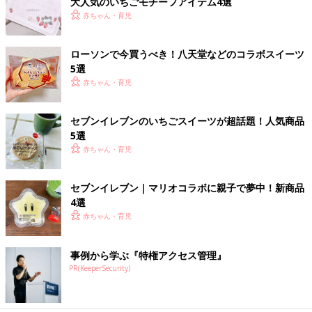
大人気のいちごモチーフアイテム4選
赤ちゃん・育児
ローソンで今買うべき！八天堂などのコラボスイーツ
5選
赤ちゃん・育児
セブンイレブンのいちごスイーツが超話題！人気商品
5選
赤ちゃん・育児
セブンイレブン｜マリオコラボに親子で夢中！新商品
4選
赤ちゃん・育児
事例から学ぶ『特権アクセス管理』
PR(KeeperSecurity)