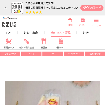
×
内祝い
SHOP
メニュー
TOP
妊娠・出産
赤ちゃん・育児
妊活
育児グッズ
病気・予防接種
離乳食
優待パス
ひよこクラブ
アプリ
SNS
キャンペーン
写真スタジオ