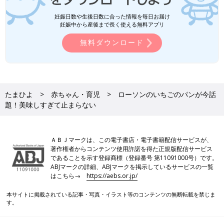
妊娠日数や生後日数に合った情報を毎日お届け
妊娠中から産後まで長く使える無料アプリ
無料ダウンロード
たまひよ
赤ちゃん・育児
ローソンのいちごのパンが今話
題！美味しすぎて止まらない
ＡＢＪマークは、この電子書店・電子書籍配信サービスが、
著作権者からコンテンツ使用許諾を得た正規版配信サービス
であることを示す登録商標（登録番号 第11091000号）です。
ABJマークの詳細、ABJマークを掲示しているサービスの一覧
はこちら→
https://aebs.or.jp/
本サイトに掲載されている記事・写真・イラスト等のコンテンツの無断転載を禁じま
す。