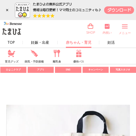
×
内祝い
SHOP
メニュー
TOP
妊娠・出産
赤ちゃん・育児
妊活
育児グッズ
病気・予防接種
離乳食
優待パス
ひよこクラブ
アプリ
SNS
キャンペーン
写真スタジオ