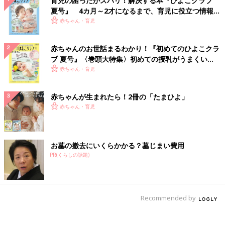
育児の困ったがズバリ！解決する本『ひよこクラブ
夏号』 4カ月～2才になるまで、育児に役立つ情報が
いっぱい！
赤ちゃん・育児
赤ちゃんのお世話まるわかり！『初めてのひよこクラ
ブ 夏号』〈巻頭大特集〉初めての授乳がうまくい
く！ おっぱい・ミルクの基本と夏のトラブル 解決テ
赤ちゃん・育児
ク
赤ちゃんが生まれたら！2冊の「たまひよ」
赤ちゃん・育児
お墓の撤去にいくらかかる？墓じまい費用
PR(くらしの話題)
Recommended by