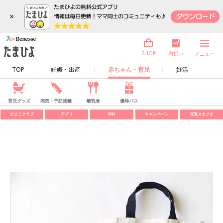
×
内祝い
SHOP
メニュー
TOP
妊娠・出産
赤ちゃん・育児
妊活
育児グッズ
病気・予防接種
離乳食
優待パス
ひよこクラブ
アプリ
SNS
キャンペーン
写真スタジオ