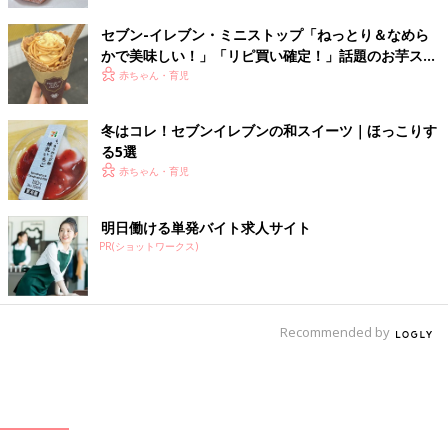
セブン-イレブン・ミニストップ「ねっとり＆なめら
かで美味しい！」「リピ買い確定！」話題のお芋スイ
ーツ4選
赤ちゃん・育児
冬はコレ！セブンイレブンの和スイーツ｜ほっこりす
る5選
赤ちゃん・育児
明日働ける単発バイト求人サイト
PR(ショットワークス)
Recommended by