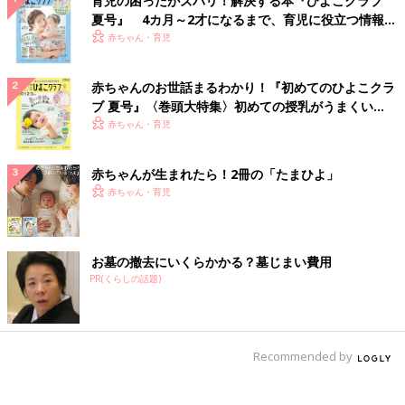
育児の困ったがズバリ！解決する本『ひよこクラブ
夏号』 4カ月～2才になるまで、育児に役立つ情報が
いっぱい！
赤ちゃん・育児
赤ちゃんのお世話まるわかり！『初めてのひよこクラ
ブ 夏号』〈巻頭大特集〉初めての授乳がうまくい
く！ おっぱい・ミルクの基本と夏のトラブル 解決テ
赤ちゃん・育児
ク
赤ちゃんが生まれたら！2冊の「たまひよ」
赤ちゃん・育児
お墓の撤去にいくらかかる？墓じまい費用
PR(くらしの話題)
Recommended by