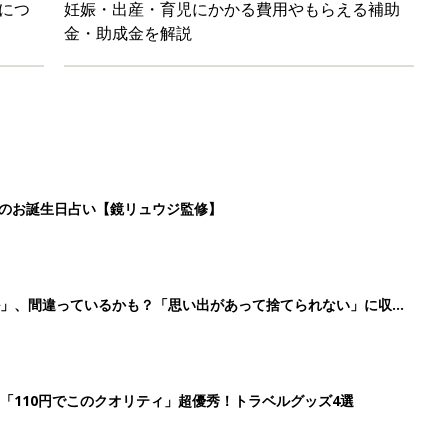
「110円でこのクオリティ」超優秀！トラベルグッズ4選
！？親が悩まされる「魔の3週目」って何？「魔の3カ月」もある
4
5
6
7
>