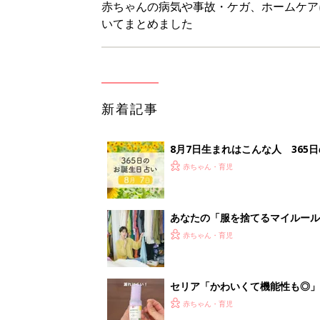
セリア「かわいくて機能性も◎」
赤ちゃん・育児
生後3週目の赤ちゃんはよく泣く
って本当？【専門家】
赤ちゃん・育児
<
3