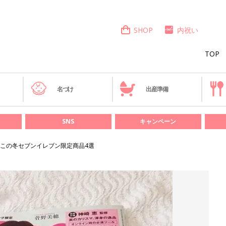
SHOP
内祝い
TOP
き
名づけ
出産準備
SNS
キャンペーン
この冬セブンイレブン限定商品4選