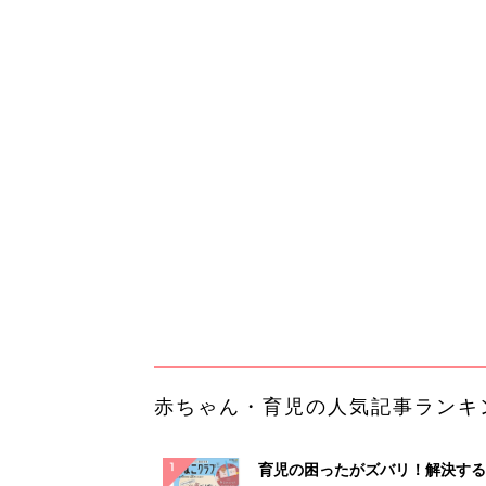
赤ちゃん・育児の人気記事ランキ
育児の困ったがズバリ！解決する
『ひよこクラブ 秋号』 4カ月～
赤ちゃん・育児
になるまで、育児に役立つ情報が
ぱい！
赤ちゃんのお世話まるわかり！『
てのひよこクラブ 夏号』〈巻頭
赤ちゃん・育児
集〉初めての授乳がうまくいく！
っぱい・ミルクの基本と夏のトラ
解決テク
赤ちゃんが生まれたら！2冊の「
ひよ」
赤ちゃん・育児
「捨てたいけど捨てたくない」捨
に悩んだときに会ったのは…