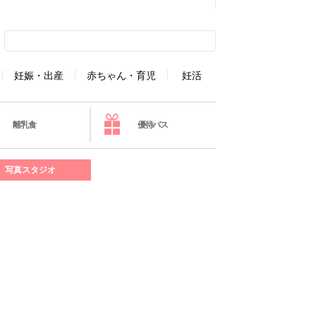
妊娠・出産
赤ちゃん・育児
妊活
離乳食
優待パス
写真スタジオ