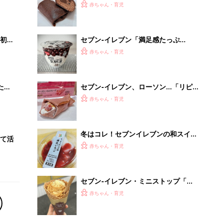
セブン-イレブン・ミニストップ「ね
っとり＆なめらかで美味しい！」「リ
赤ちゃん・育児
ピ買い確定！」話題のお芋スイーツ4
選
「今日の目玉商品は？」毎日変わるA
mazonタイムセールが見逃せない
PR（Amazon）
Recommended by
離乳食はいつから？進め方は？「たまひよ きほんの離
乳食」