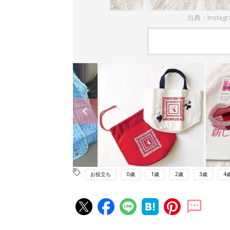
出典：Instag
お役立ち
0歳
1歳
2歳
3歳
4