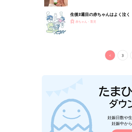
妊娠日数や
妊娠中か