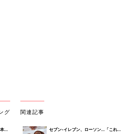
ング
関連記事
本
セブン-イレブン、ローソン…「これ
2才
はリピしたい」「贅沢すぎ」話題のチ
赤ちゃん・育児
いっ
ョコスイーツ4選
初め
セブン-イレブン「満足感たっぷ
大特
り！」「美味しすぎて止まらない！」
赤ちゃん・育児
 お
話題のチョコスイーツ5選
ブル
たま
セブン-イレブン、ローソン…「リピ
買い必須」「絶妙なバランスがたまら
赤ちゃん・育児
ない」大人気のいちごスイーツ4選
冬はコレ！セブンイレブンの和スイー
て活
ツ｜ほっこりする5選
赤ちゃん・育児