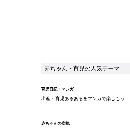
出産・育児あるあるをマンガで楽しもう
赤ちゃんの病気
赤ちゃんの病気や事故・ケガ、ホームケア
いてまとめました
新着記事
8月7日生まれはこんな人 365
赤ちゃん・育児
あなたの「服を捨てるマイルー
スタイリストが喝！
赤ちゃん・育児