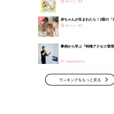
てのひよこクラブ 夏号』〈巻頭
赤ちゃん・育児
集〉初めての授乳がうまくいく！
っぱい・ミルクの基本と夏のトラ
解決テク
赤ちゃんが生まれたら！2冊の「
ひよ」
赤ちゃん・育児
事例から学ぶ『特権アクセス管理
PR（KeeperSecurity）
ランキングをもっと見る