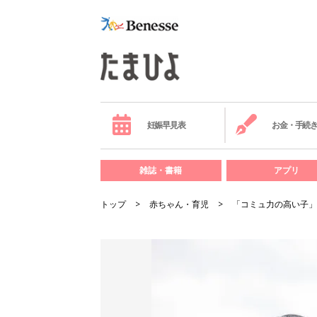
妊娠早見表
お金・手続
雑誌・書籍
アプリ
トップ
赤ちゃん・育児
「コミュ力の高い子」