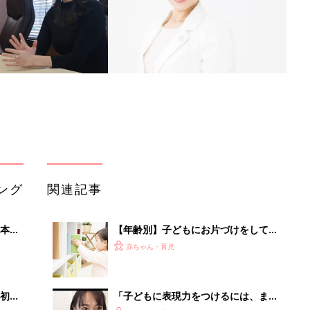
ング
関連記事
本
【年齢別】子どもにお片づけをしても
2才
らうには？ママ・パパたちの工夫を教
赤ちゃん・育児
いっ
えて！
初め
「子どもに表現力をつけるには、まず