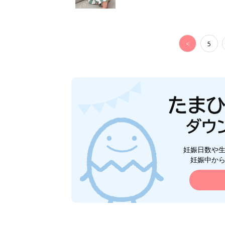
<
5
妊娠日数や
妊娠中か