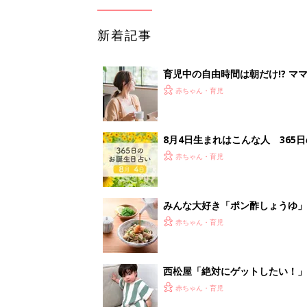
新着記事
育児中の自由時間は朝だけ!? マ
赤ちゃん・育児
8月4日生まれはこんな人 365
赤ちゃん・育児
みんな大好き「ポン酢しょうゆ
養学的にも最高⁉
赤ちゃん・育児
西松屋「絶対にゲットしたい！
ズりアイテム5選
赤ちゃん・育児