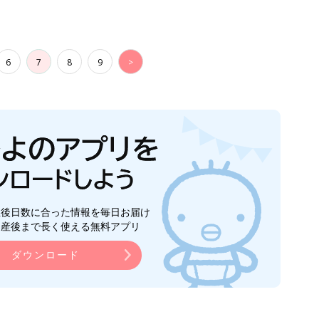
6
7
8
9
>
生後日数に合った情報を毎日お届け
ら産後まで長く使える無料アプリ
ダウンロード