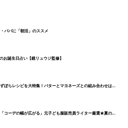
マ・パパに「朝活」のススメ
日のお誕生日占い【鏡リュウジ監修】
」ずぼらレシピを大特集！バターとマヨネーズとの組み合わせは栄
」「コーデの幅が広がる」元子ども服販売員ライター厳選★夏のバ