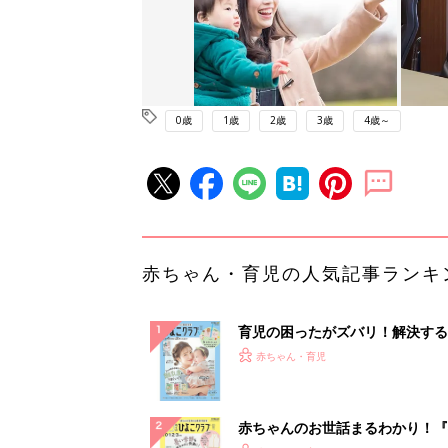
0歳
1歳
2歳
3歳
4歳～
赤ちゃん・育児の人気記事ランキ
育児の困ったがズバリ！解決する
『ひよこクラブ 夏号』 4カ月～
赤ちゃん・育児
になるまで、育児に役立つ情報が
ぱい！
赤ちゃんのお世話まるわかり！『