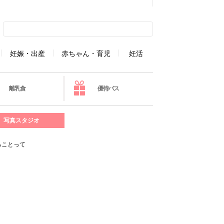
妊娠・出産
赤ちゃん・育児
妊活
離乳食
優待パス
写真スタジオ
ることって