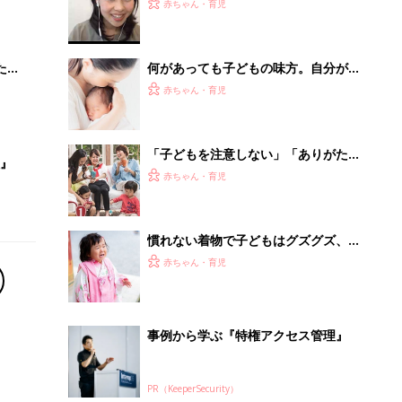
大特
は親が実践を」、乳幼児ママ・パパ向
赤ちゃん・育児
 お
けスピーチプログラムとは
ブル
たま
何があっても子どもの味方。自分が親
になって気づく、親の深い愛とは？
赤ちゃん・育児
「子どもを注意しない」「ありがた迷
』
惑なおさがり」「えっ、ライバル
赤ちゃん・育児
視?!」 ママ友・パパ友のびっくりエピ
ソード
慣れない着物で子どもはグズグズ、親
はぐったり…『七五三の撮影』失敗あ
赤ちゃん・育児
るある
事例から学ぶ『特権アクセス管理』
PR（KeeperSecurity）