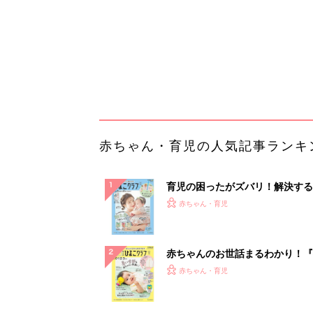
赤ちゃんのお世話まるわかり！『
てのひよこクラブ 夏号』〈巻頭
赤ちゃん・育児
集〉初めての授乳がうまくいく！
っぱい・ミルクの基本と夏のトラ
解決テク
赤ちゃんが生まれたら！2冊の「
ひよ」
赤ちゃん・育児
「今日の目玉商品は？」毎日変わ
mazonタイムセールが見逃せな
PR（Amazon）
ランキングをもっと見る