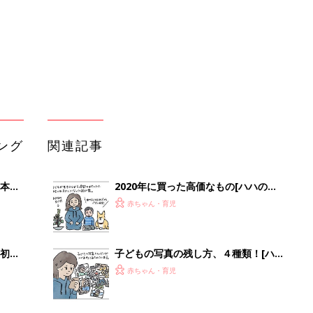
初め
子どもの写真の残し方、４種類！[ハ
大特
ハのさけび #83]
赤ちゃん・育児
 お
ブル
たま
この世界と子どもとの接点を、どう作
るか[ハハのさけび #75]
赤ちゃん・育児
この町で子育てできてよかったなーと
るA
思うとき[ハハのさけび #74]
赤ちゃん・育児
い
自分がいなくなる時のこと、考えませ
ん？[ハハのさけび #70]
赤ちゃん・育児
「今日の目玉商品は？」毎日変わるA
mazonタイムセールが見逃せない