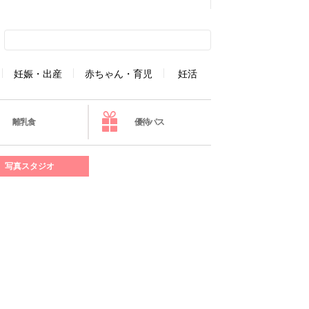
妊娠・出産
赤ちゃん・育児
妊活
離乳食
優待パス
写真スタジオ