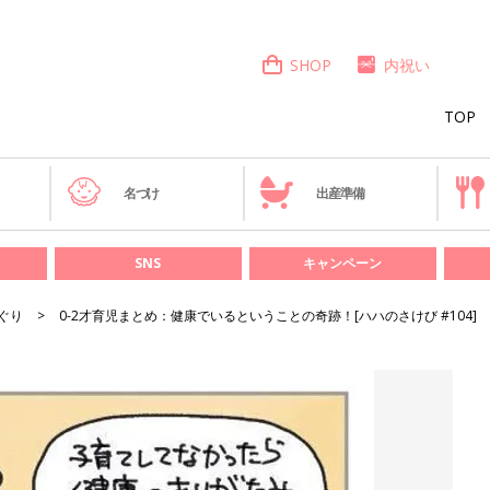
SHOP
内祝い
TOP
き
名づけ
出産準備
SNS
キャンペーン
ぐり
0-2才育児まとめ：健康でいるということの奇跡！[ハハのさけび #104]