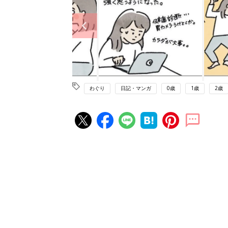
わぐり
日記・マンガ
0歳
1歳
2歳
赤ちゃん・育児の人気記事ランキ
育児の困ったがズバリ！解決する
『ひよこクラブ 夏号』 4カ月～
赤ちゃん・育児
になるまで、育児に役立つ情報が
ぱい！