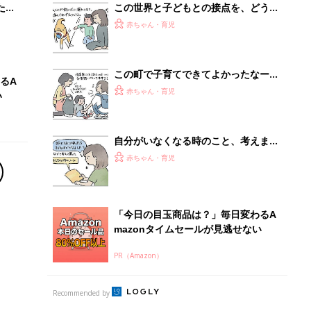
PR（Amazon）
Recommended by
離乳食はいつから？進め方は？「たまひよ きほんの離
乳食」
授乳の悩みや初めての離乳食作りに役立つ
子育てとお金
につ
妊娠・出産・育児にかかる費用やもらえる補助
金・助成金を解説