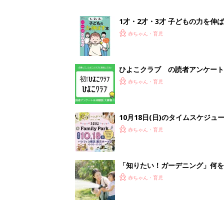
「知りたい！ガーデニング」何
赤ちゃん・育児
<
1
妊娠日数や
妊娠中か