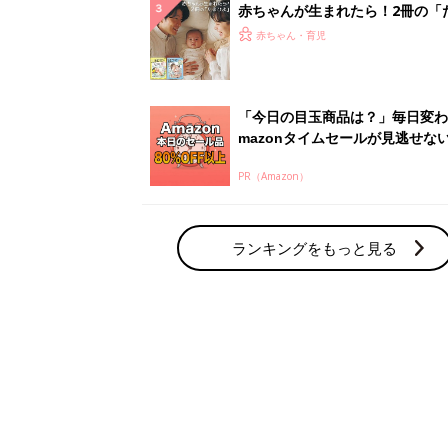
赤ちゃん・育児の人気テーマ
育児日記・マンガ
出産・育児あるあるをマンガで楽しもう
赤ちゃんの病気
赤ちゃんの病気や事故・ケガ、ホームケア
いてまとめました