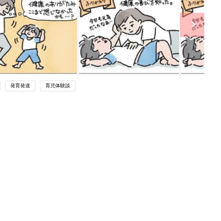
発育発達
育児体験談
ング
関連記事
本
2020年に買った高価なもの[ハハのさ
2才
けび #81]
赤ちゃん・育児
いっ