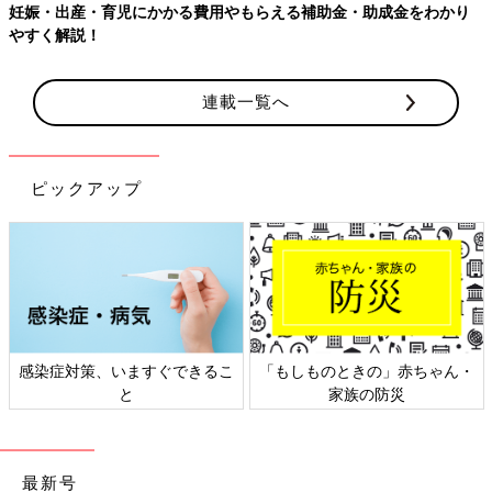
児にかかる費用やもらえる補助金・助成金をわかり
【ワクチン接種
連載一覧へ
ピックアップ
、いますぐできるこ
「もしものときの」赤ちゃん・
日本外来小児
と
家族の防災
ト
最新号