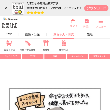
×
内祝い
SHOP
メニュー
TOP
妊娠・出産
赤ちゃん・育児
妊活
育児グッズ
病気・予防接種
離乳食
優待パス
ひよこクラブ
アプリ
SNS
キャンペーン
写真スタジオ