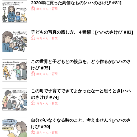
2020年に買った高価なもの[ハハのさけび #81]
赤ちゃん・育児
子どもの写真の残し方、４種類！[ハハのさけび #83]
赤ちゃん・育児
この世界と子どもとの接点を、どう作るか[ハハのさ
けび #75]
赤ちゃん・育児
この町で子育てできてよかったなーと思うとき[ハハ
のさけび #74]
赤ちゃん・育児
自分がいなくなる時のこと、考えません？[ハハのさ
けび #70]
赤ちゃん・育児