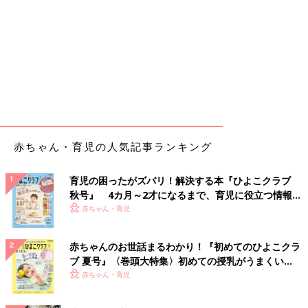
赤ちゃん・育児の人気記事ランキング
育児の困ったがズバリ！解決する本『ひよこクラブ
秋号』 4カ月～2才になるまで、育児に役立つ情報が
いっぱい！
赤ちゃん・育児
赤ちゃんのお世話まるわかり！『初めてのひよこクラ
ブ 夏号』〈巻頭大特集〉初めての授乳がうまくい
く！ おっぱい・ミルクの基本と夏のトラブル 解決テ
赤ちゃん・育児
ク