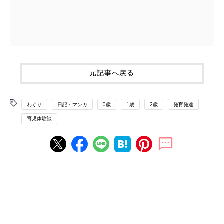
元記事へ戻る
わぐり
日記・マンガ
0歳
1歳
2歳
発育発達
育児体験談