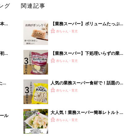
ング
関連記事
本
【業務スーパー】ボリュームたっぷり
2才
お肉のおかずをプラス！
赤ちゃん・育児
いっ
初め
【業務スーパー】下処理いらずの業ス
大特
ー野菜で時短調理！
赤ちゃん・育児
 お
ブル
たま
人気の業務スーパー食材で！話題の時
短メニュー
赤ちゃん・育児
大人気！業務スーパー簡単レトルトお
セール
すすめ品5選
赤ちゃん・育児