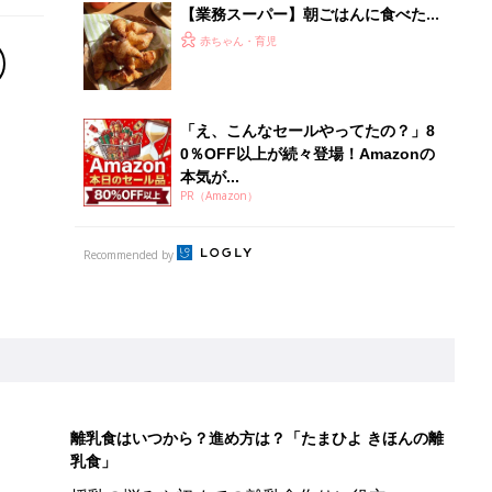
【業務スーパー】朝ごはんに食べたい
アレを指名買い！
赤ちゃん・育児
「え、こんなセールやってたの？」8
0％OFF以上が続々登場！Amazonの
本気が...
PR（Amazon）
Recommended by
離乳食はいつから？進め方は？「たまひよ きほんの離
乳食」