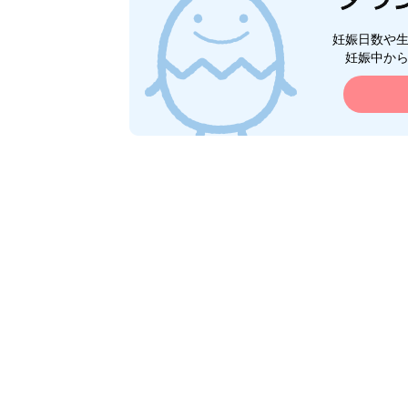
妊娠日数や
妊娠中か