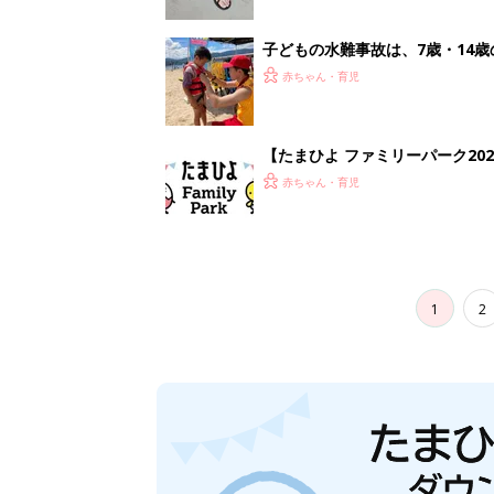
子どもの水難事故は、7歳・14
まねく【専門家】
赤ちゃん・育児
【たまひよ ファミリーパーク20
赤ちゃん・育児
1
2