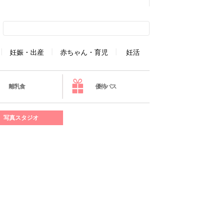
妊娠・出産
赤ちゃん・育児
妊活
離乳食
優待パス
写真スタジオ