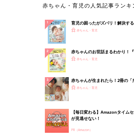
赤ちゃん・育児の人気記事ランキ
育児の困ったがズバリ！解決する
『ひよこクラブ 夏号』 4カ月～
赤ちゃん・育児
になるまで、育児に役立つ情報が
ぱい！
赤ちゃんのお世話まるわかり！『
てのひよこクラブ 夏号』〈巻頭
赤ちゃん・育児
集〉初めての授乳がうまくいく！
っぱい・ミルクの基本と夏のトラ
解決テク
赤ちゃんが生まれたら！2冊の「
ひよ」
赤ちゃん・育児
【毎日変わる】Amazonタイム
が見逃せない！
PR（Amazon）