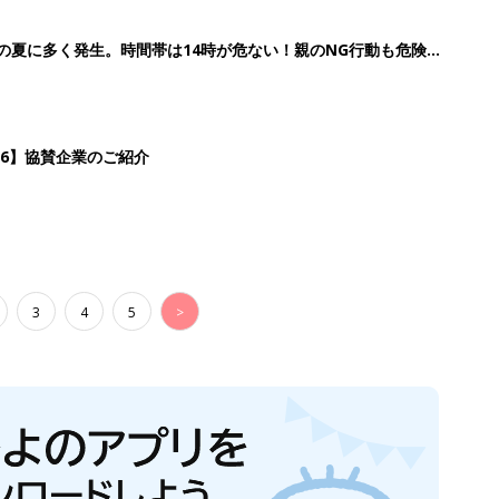
歳の夏に多く発生。時間帯は14時が危ない！親のNG行動も危険を
26】協賛企業のご紹介
3
4
5
>