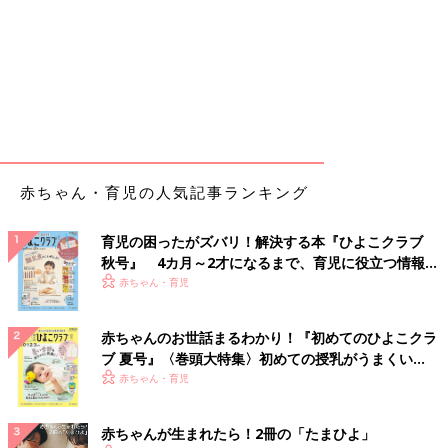
赤ちゃん・育児の人気記事ランキング
育児の困ったがズバリ！解決する本『ひよこクラブ
秋号』 4カ月～2才になるまで、育児に役立つ情報が
いっぱい！
赤ちゃん・育児
赤ちゃんのお世話まるわかり！『初めてのひよこクラ
ブ 夏号』〈巻頭大特集〉初めての授乳がうまくい
く！ おっぱい・ミルクの基本と夏のトラブル 解決テ
赤ちゃん・育児
ク
赤ちゃんが生まれたら！2冊の「たまひよ」