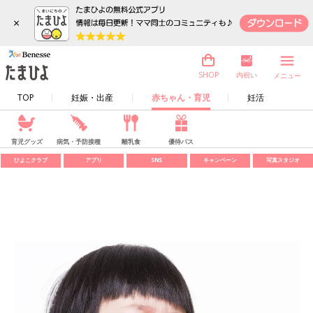
×
内祝い
SHOP
メニュー
TOP
妊娠・出産
赤ちゃん・育児
妊活
育児グッズ
病気・予防接種
離乳食
優待パス
ひよこクラブ
アプリ
SNS
キャンペーン
写真スタジオ