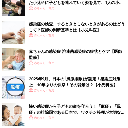
た小児科に子どもを連れていく姿を見て、1人の小児
科医の決意
赤ちゃん・育児
感染症の検査、するときとしないときがあるのはどう
して？医師の判断基準とは【小児科医】
赤ちゃん・育児
赤ちゃんの感染症 溶連菌感染症の症状とケア【医師
監修】
赤ちゃん・育児
2025年9月、日本の｢風疹排除｣が認定！感染症対策
上、10年ぶりの快挙！その背景は？【小児科医】
赤ちゃん・育児
怖い感染症から子どもの命を守ろう！「麻疹」「風
疹」の排除国である日本で、ワクチン接種が大切な理
由とは？【小児科医】
赤ちゃん・育児