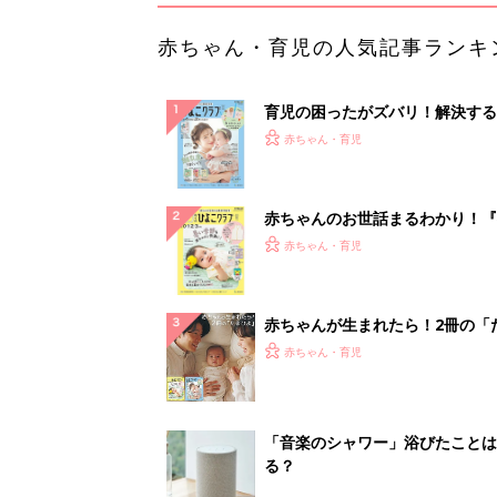
赤ちゃん・育児の人気記事ランキ
育児の困ったがズバリ！解決する
『ひよこクラブ 夏号』 4カ月～
赤ちゃん・育児
になるまで、育児に役立つ情報が
ぱい！
赤ちゃんのお世話まるわかり！『
てのひよこクラブ 夏号』〈巻頭
赤ちゃん・育児
集〉初めての授乳がうまくいく！
っぱい・ミルクの基本と夏のトラ
解決テク
赤ちゃんが生まれたら！2冊の「
ひよ」
赤ちゃん・育児
「音楽のシャワー」浴びたことは
る？