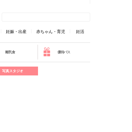
妊娠・出産
赤ちゃん・育児
妊活
離乳食
優待パス
写真スタジオ