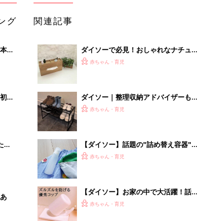
ング
関連記事
本
ダイソーで必見！おしゃれなナチュラ
2才
ル系アイテムが豊富！
赤ちゃん・育児
いっ
初め
ダイソー｜整理収納アドバイザーも激
大特
押し！SNSでバズリ中の収納アイテム
赤ちゃん・育児
 お
4選
ブル
たま
【ダイソー】話題の"詰め替え容器"知
ってる？ 洗面所に立てて置けて旅行
赤ちゃん・育児
に持ち運びもOK！
【ダイソー】お家の中で大活躍！話題
あ
の超優秀グッズ4選
赤ちゃん・育児