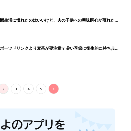
育園生活に慣れたのはいいけど、夫の子供への興味関心が薄れた気
91』
ポーツドリンクより麦茶が要注意!? 暑い季節に衛生的に持ち歩
】
2
3
4
5
>