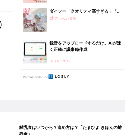
ダイソー「クオリティ高すぎる」「ハ
ンパないかわいさ」バレンタインにぴ
赤ちゃん・育児
ったり！ラッピングアイテム5選
録音をアップロードするだけ。AIが速
く正確に議事録作成
PR（カイタヨ）
Recommended by
離乳食はいつから？進め方は？「たまひよ きほんの離
乳食」