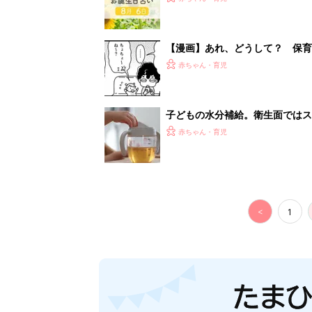
【漫画】あれ、どうして？ 保
がする……！『ふうふう子育て ＃
赤ちゃん・育児
子どもの水分補給。衛生面ではス
く3つのコツとは？【専門家監修
赤ちゃん・育児
<
1