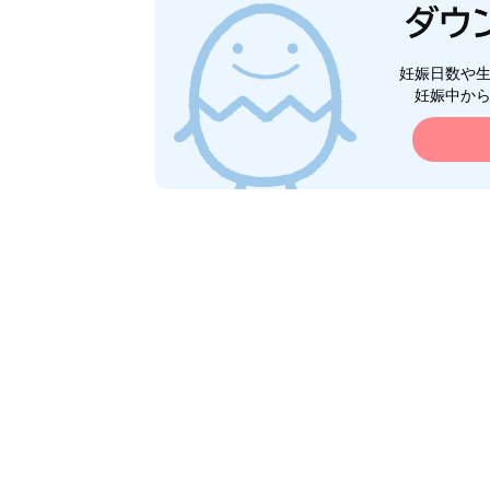
妊娠日数や
妊娠中か