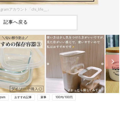
gramアカウント「chi_life__」
記事へ戻る
gram
おすすめ記事
家事
100均/100円