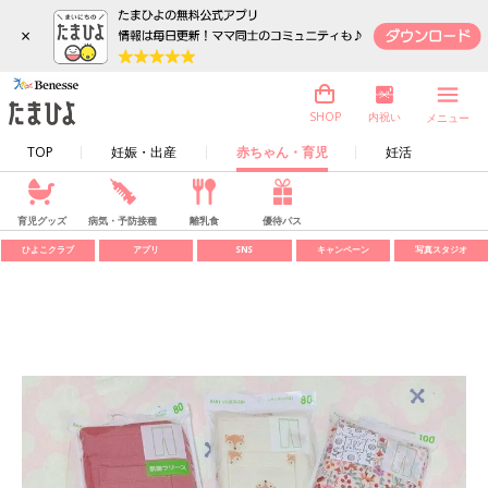
×
内祝い
SHOP
メニュー
TOP
妊娠・出産
赤ちゃん・育児
妊活
育児グッズ
病気・予防接種
離乳食
優待パス
ひよこクラブ
アプリ
SNS
キャンペーン
写真スタジオ