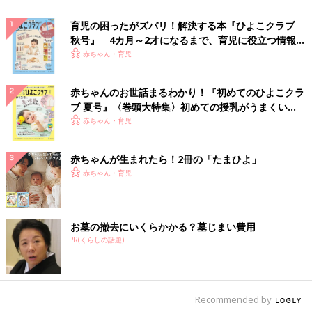
育児の困ったがズバリ！解決する本『ひよこクラブ
秋号』 4カ月～2才になるまで、育児に役立つ情報が
いっぱい！
赤ちゃん・育児
赤ちゃんのお世話まるわかり！『初めてのひよこクラ
ブ 夏号』〈巻頭大特集〉初めての授乳がうまくい
く！ おっぱい・ミルクの基本と夏のトラブル 解決テ
赤ちゃん・育児
ク
赤ちゃんが生まれたら！2冊の「たまひよ」
赤ちゃん・育児
お墓の撤去にいくらかかる？墓じまい費用
PR(くらしの話題)
Recommended by