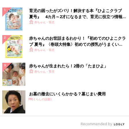
育児の困ったがズバリ！解決する本『ひよこクラブ
夏号』 4カ月～2才になるまで、育児に役立つ情報が
いっぱい！
赤ちゃん・育児
赤ちゃんのお世話まるわかり！『初めてのひよこクラ
ブ 夏号』〈巻頭大特集〉初めての授乳がうまくい
く！ おっぱい・ミルクの基本と夏のトラブル 解決テ
赤ちゃん・育児
ク
赤ちゃんが生まれたら！2冊の「たまひよ」
赤ちゃん・育児
お墓の撤去にいくらかかる？墓じまい費用
PR(くらしの話題)
Recommended by