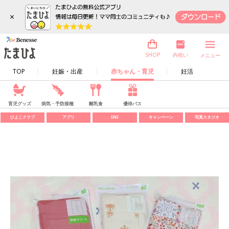
×
内祝い
SHOP
メニュー
TOP
妊娠・出産
赤ちゃん・育児
妊活
育児グッズ
病気・予防接種
離乳食
優待パス
ひよこクラブ
アプリ
SNS
キャンペーン
写真スタジオ