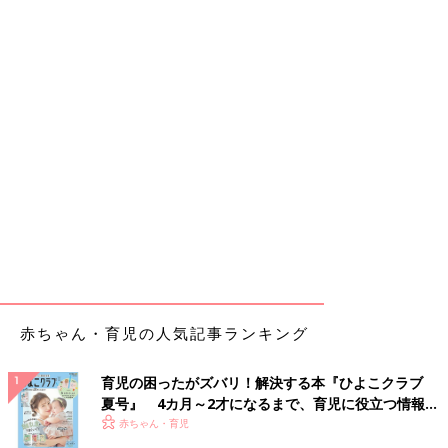
赤ちゃん・育児の人気記事ランキング
育児の困ったがズバリ！解決する本『ひよこクラブ
夏号』 4カ月～2才になるまで、育児に役立つ情報が
いっぱい！
赤ちゃん・育児