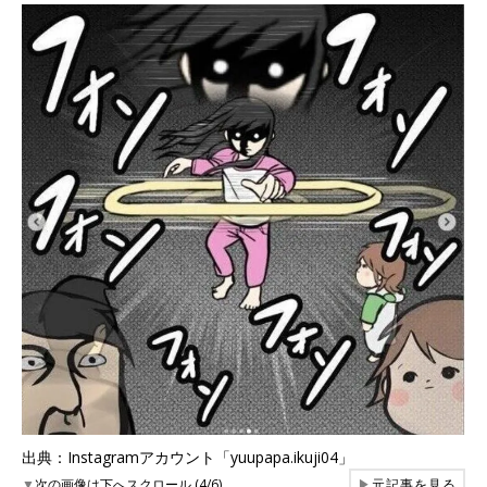
出典：Instagramアカウント「yuupapa.ikuji04」
▼
次の画像は下へスクロール (4/6)
▶
元記事を見る