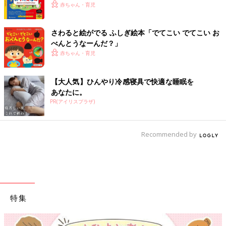
赤ちゃん・育児
さわると絵がでる ふしぎ絵本「でてこい でてこい お
べんとうなーんだ？」
赤ちゃん・育児
【大人気】ひんやり冷感寝具で快適な睡眠を
あなたに。
PR(アイリスプラザ)
Recommended by
特集
【ワクチン接種できるものも】妊婦の感染症対策、知っておいて