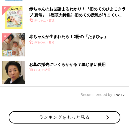
赤ちゃんのお世話まるわかり！『初めてのひよこクラ
ブ 夏号』〈巻頭大特集〉初めての授乳がうまくい
く！ おっぱい・ミルクの基本と夏のトラブル 解決テ
赤ちゃん・育児
ク
赤ちゃんが生まれたら！2冊の「たまひよ」
赤ちゃん・育児
お墓の撤去にいくらかかる？墓じまい費用
PR(くらしの話題)
Recommended by
ランキングをもっと見る