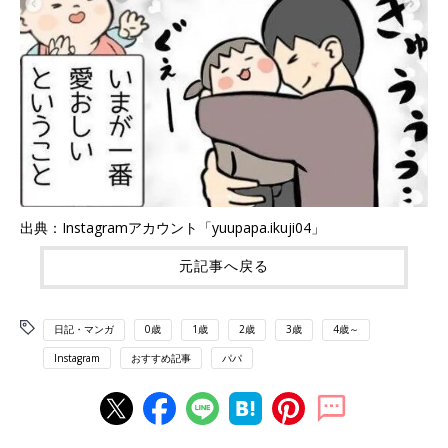
出典：Instagramアカウント「yuupapa.ikuji04」
元記事へ戻る
日記・マンガ
0歳
1歳
2歳
3歳
4歳～
Instagram
おすすめ記事
パパ