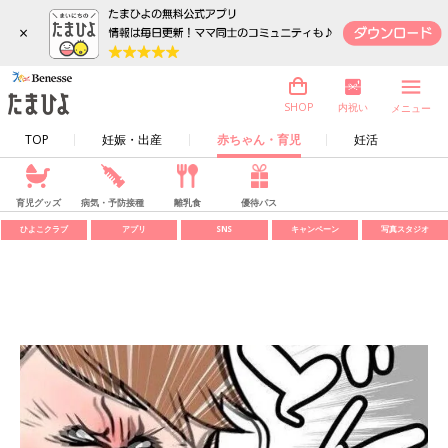
×
内祝い
SHOP
メニュー
TOP
妊娠・出産
赤ちゃん・育児
妊活
育児グッズ
病気・予防接種
離乳食
優待パス
ひよこクラブ
アプリ
SNS
キャンペーン
写真スタジオ