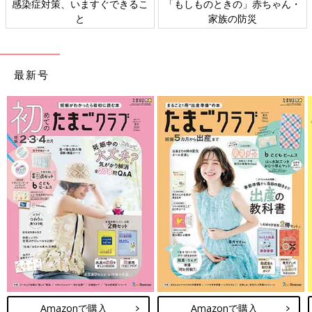
ゃん・
日本外来小児科学会リーフレッ
六星占術 細木かおりさん
ト検討会
相談
最新号
Amazonで購入
Amazonで購入