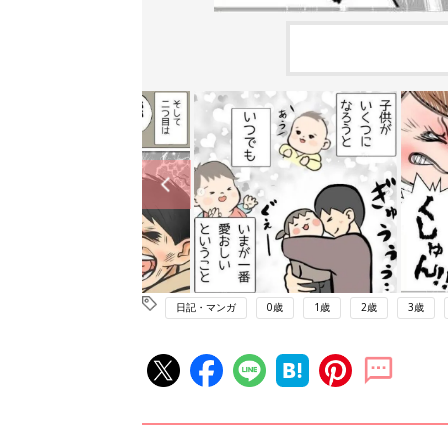
日記・マンガ
0歳
1歳
2歳
3歳