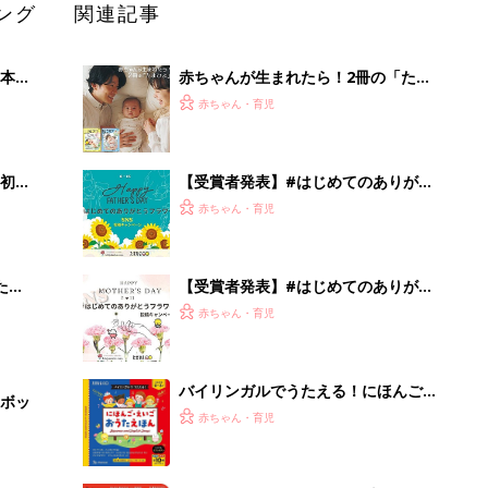
ング
関連記事
本
赤ちゃんが生まれたら！2冊の「たま
2才
ひよ」
赤ちゃん・育児
いっ
初め
【受賞者発表】#はじめてのありがと
大特
うフラワー 父の日投稿キャンペーン
赤ちゃん・育児
 お
ブル
たま
【受賞者発表】#はじめてのありがと
うフラワー 母の日投稿キャンペーン
赤ちゃん・育児
バイリンガルでうたえる！にほんご
ボッ
えいご おうたえほん（たまひよ おう
赤ちゃん・育児
た絵本）