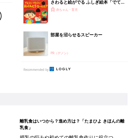
さわると絵がでる ふしぎ絵本「でて
こい でてこい おべんとうなーん
赤ちゃん・育児
だ？」
部屋を沼らせるスピーカー
PR（デノン）
Recommended by
離乳食はいつから？進め方は？「たまひよ きほんの離
乳食」
授乳の悩みや初めての離乳食作りに役立つ