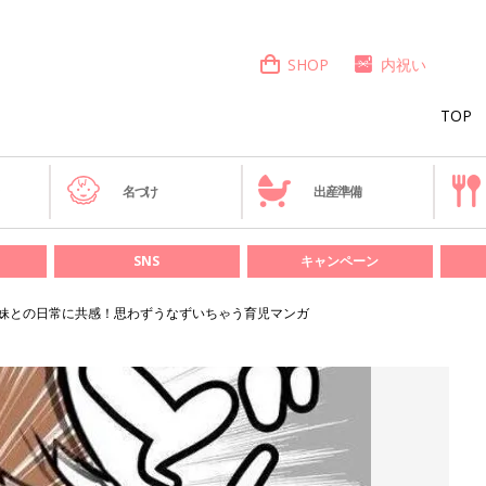
SHOP
内祝い
TOP
き
名づけ
出産準備
SNS
キャンペーン
妹との日常に共感！思わずうなずいちゃう育児マンガ