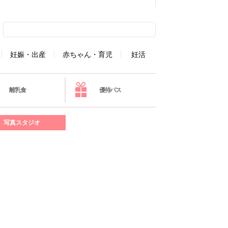
妊娠・出産
赤ちゃん・育児
妊活
離乳食
優待パス
写真スタジオ