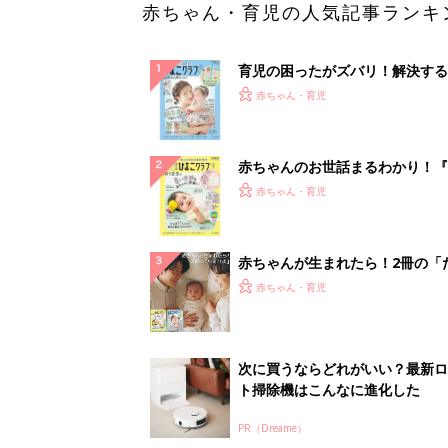
赤ちゃん・育児の人気記事ランキ
育児の困ったがズバリ！解決する
『ひよこクラブ 夏号』 4カ月～
赤ちゃん・育児
になるまで、育児に役立つ情報が
ぱい！
赤ちゃんのお世話まるわかり！『
てのひよこクラブ 夏号』〈巻頭
赤ちゃん・育児
集〉初めての授乳がうまくいく！
っぱい・ミルクの基本と夏のトラ
解決テク
赤ちゃんが生まれたら！2冊の「
ひよ」
赤ちゃん・育児
次に買うならどれがいい？最新ロ
ト掃除機はこんなに進化した
PR（Dreame）