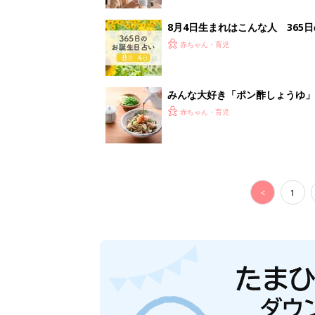
8月4日生まれはこんな人 365
赤ちゃん・育児
みんな大好き「ポン酢しょうゆ
養学的にも最高⁉
赤ちゃん・育児
<
1