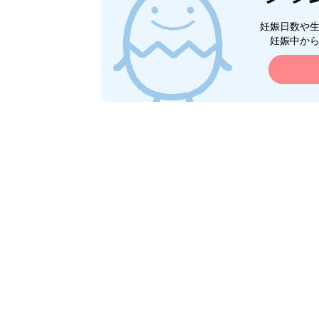
妊娠日数や
妊娠中か