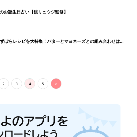
日のお誕生日占い【鏡リュウジ監修】
」ずぼらレシピを大特集！バターとマヨネーズとの組み合わせは栄
2
3
4
5
>