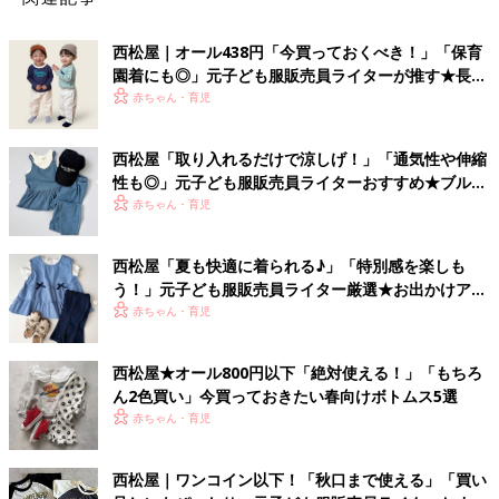
西松屋｜オール438円「今買っておくべき！」「保育
園着にも◎」元子ども服販売員ライターが推す★長袖
Tシャツ5選
赤ちゃん・育児
西松屋「取り入れるだけで涼しげ！」「通気性や伸縮
性も◎」元子ども服販売員ライターおすすめ★ブルー
アイテム5選
赤ちゃん・育児
西松屋「夏も快適に着られる♪」「特別感を楽しも
う！」元子ども服販売員ライター厳選★お出かけアイ
テム5選
赤ちゃん・育児
西松屋★オール800円以下「絶対使える！」「もちろ
ん2色買い」今買っておきたい春向けボトムス5選
赤ちゃん・育児
西松屋｜ワンコイン以下！「秋口まで使える」「買い