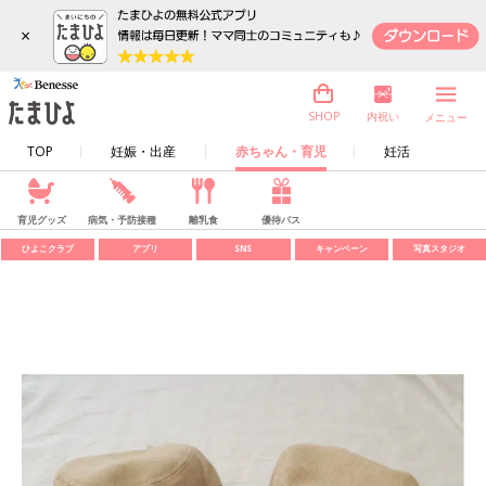
×
内祝い
SHOP
メニュー
TOP
妊娠・出産
赤ちゃん・育児
妊活
育児グッズ
病気・予防接種
離乳食
優待パス
ひよこクラブ
アプリ
SNS
キャンペーン
写真スタジオ