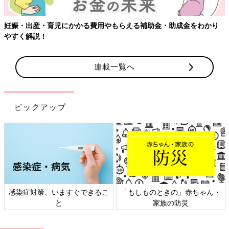
り
【ワクチン接種できるものも】妊婦の感染症対策、知っておいて
連載一覧へ
ピックアップ
ゃん・
日本外来小児科学会リーフレッ
六星占術 細木かおりさん
ト検討会
相談