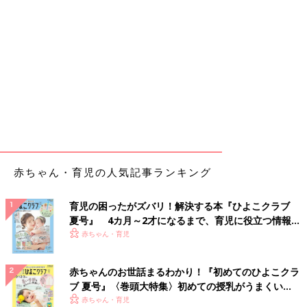
赤ちゃん・育児の人気記事ランキング
育児の困ったがズバリ！解決する本『ひよこクラブ
夏号』 4カ月～2才になるまで、育児に役立つ情報が
いっぱい！
赤ちゃん・育児
赤ちゃんのお世話まるわかり！『初めてのひよこクラ
ブ 夏号』〈巻頭大特集〉初めての授乳がうまくい
く！ おっぱい・ミルクの基本と夏のトラブル 解決テ
赤ちゃん・育児