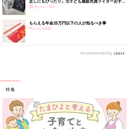
足しにもぴったり」元子ども服販売員ライターおすす
め★半袖Tシャツ5選
赤ちゃん・育児
もらえる年金25万円以下の人が知るべき事
PR(くらしの話題)
Recommended by
特集