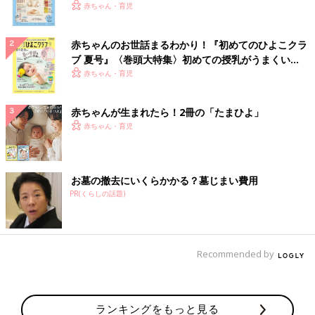
いっぱい！
赤ちゃん・育児
赤ちゃんのお世話まるわかり！『初めてのひよこクラ
ブ 夏号』〈巻頭大特集〉初めての授乳がうまくい
く！ おっぱい・ミルクの基本と夏のトラブル 解決テ
赤ちゃん・育児
ク
赤ちゃんが生まれたら！2冊の「たまひよ」
赤ちゃん・育児
お墓の撤去にいくらかかる？墓じまい費用
PR(くらしの話題)
Recommended by
ランキングをもっと見る