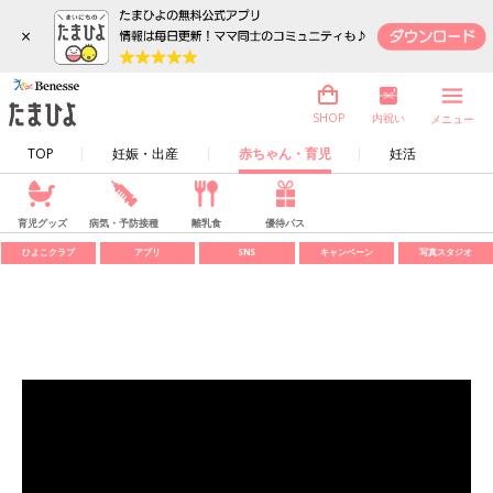
×
内祝い
SHOP
メニュー
TOP
妊娠・出産
赤ちゃん・育児
妊活
育児グッズ
病気・予防接種
離乳食
優待パス
ひよこクラブ
アプリ
SNS
キャンペーン
写真スタジオ