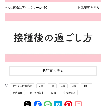
▼
次の画像は下へスクロール (6/7)
▶
元記事を見る
元記事へ戻る
赤ちゃんのお世話
0歳
1歳
2歳
3歳
4歳～
予防接種
おすすめ記事
動画
育児体験談