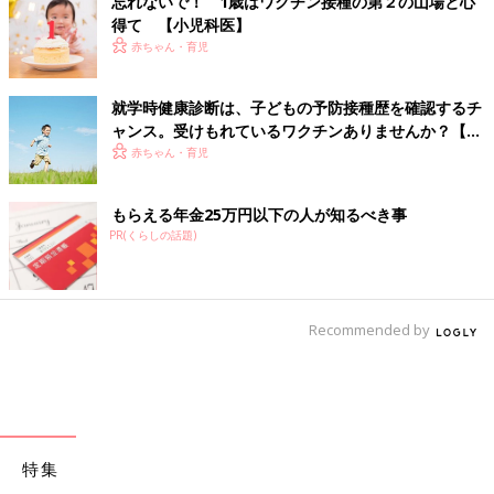
忘れないで！ 1歳はワクチン接種の第２の山場と心
得て 【小児科医】
赤ちゃん・育児
就学時健康診断は、子どもの予防接種歴を確認するチ
ャンス。受けもれているワクチンありませんか？【小
児科医】
赤ちゃん・育児
もらえる年金25万円以下の人が知るべき事
PR(くらしの話題)
Recommended by
特集