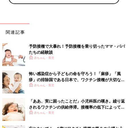
関連記事
予防接種で大暴れ！予防接種を乗り切ったママ・パパ
たちの経験談
赤ちゃん・育児
怖い感染症から子どもの命を守ろう！「麻疹」「風
疹」の排除国である日本で、ワクチン接種が大切な理
由とは？【小児科医】
赤ちゃん・育児
「ああ、実に困ったことだ」小児科医の嘆き。繰り返
されるワクチンの供給停滞。接種率の低下によって心
配されること【小児科医】
赤ちゃん・育児