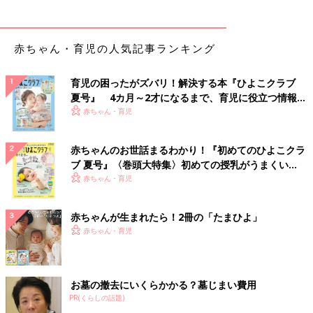
赤ちゃん・育児の人気記事ランキング
育児の困ったがズバリ！解決する本『ひよこクラブ
夏号』 4カ月～2才になるまで、育児に役立つ情報が
いっぱい！
赤ちゃん・育児
赤ちゃんのお世話まるわかり！『初めてのひよこクラ
ブ 夏号』〈巻頭大特集〉初めての授乳がうまくい
く！ おっぱい・ミルクの基本と夏のトラブル 解決テ
赤ちゃん・育児
ク
赤ちゃんが生まれたら！2冊の「たまひよ」
赤ちゃん・育児
お墓の撤去にいくらかかる？墓じまい費用
PR(くらしの話題)