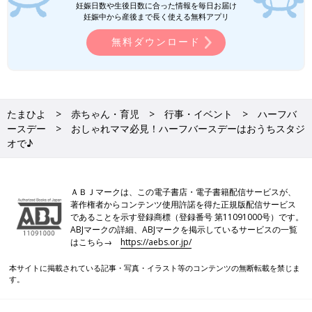
妊娠日数や生後日数に合った情報を毎日お届け
妊娠中から産後まで長く使える無料アプリ
無料ダウンロード
たまひよ
赤ちゃん・育児
行事・イベント
ハーフバ
ースデー
おしゃれママ必見！ハーフバースデーはおうちスタジ
オで♪
ＡＢＪマークは、この電子書店・電子書籍配信サービスが、
著作権者からコンテンツ使用許諾を得た正規版配信サービス
であることを示す登録商標（登録番号 第11091000号）です。
ABJマークの詳細、ABJマークを掲示しているサービスの一覧
はこちら→
https://aebs.or.jp/
本サイトに掲載されている記事・写真・イラスト等のコンテンツの無断転載を禁じま
す。