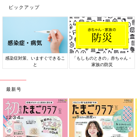
ピックアップ
・
日本外来小児科学会リーフレッ
六星占術 細木かおりさんの人
ト検討会
相談
最新号