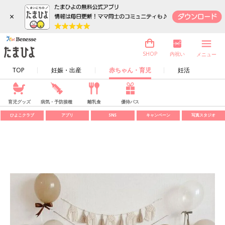
×
内祝い
SHOP
メニュー
TOP
妊娠・出産
赤ちゃん・育児
妊活
育児グッズ
病気・予防接種
離乳食
優待パス
ひよこクラブ
アプリ
SNS
キャンペーン
写真スタジオ