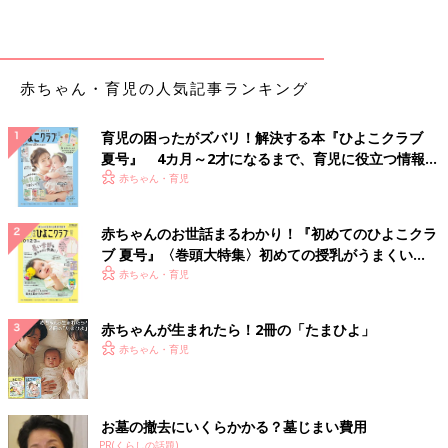
赤ちゃん・育児の人気記事ランキング
育児の困ったがズバリ！解決する本『ひよこクラブ
夏号』 4カ月～2才になるまで、育児に役立つ情報が
いっぱい！
赤ちゃん・育児
赤ちゃんのお世話まるわかり！『初めてのひよこクラ
ブ 夏号』〈巻頭大特集〉初めての授乳がうまくい
く！ おっぱい・ミルクの基本と夏のトラブル 解決テ
赤ちゃん・育児
ク
赤ちゃんが生まれたら！2冊の「たまひよ」
赤ちゃん・育児
お墓の撤去にいくらかかる？墓じまい費用
PR(くらしの話題)