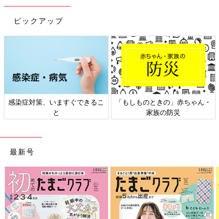
ピックアップ
日本外来小児科学会リーフレッ
六星占術 細木かおりさんの人生
ト検討会
相談
最新号