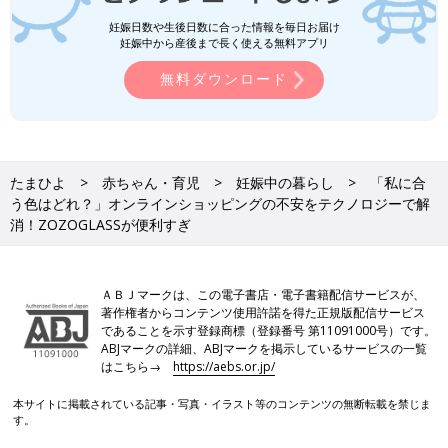
妊娠日数や生後日数に合った情報を毎日お届け
妊娠中から産後まで長く使える無料アプリ
無料ダウンロード
たまひよ
赤ちゃん・育児
妊娠中の暮らし
「私に合
う色はどれ？」オンラインショッピングの不安をテクノロジーで解
消！ZOZOGLASSが便利すぎ
ＡＢＪマークは、この電子書店・電子書籍配信サービスが、
著作権者からコンテンツ使用許諾を得た正規版配信サービス
であることを示す登録商標（登録番号 第11091000号）です。
ABJマークの詳細、ABJマークを掲示しているサービスの一覧
はこちら→
https://aebs.or.jp/
本サイトに掲載されている記事・写真・イラスト等のコンテンツの無断転載を禁じま
す。