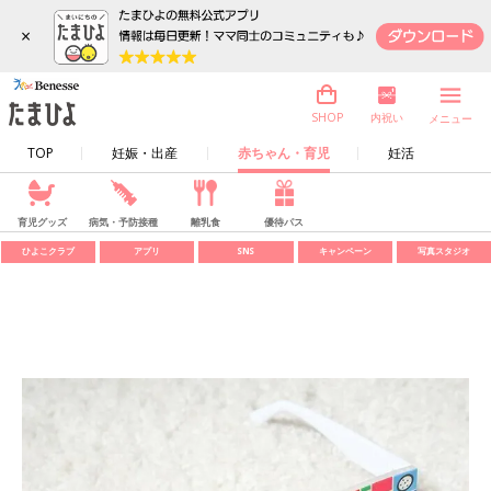
×
内祝い
SHOP
メニュー
TOP
妊娠・出産
赤ちゃん・育児
妊活
育児グッズ
病気・予防接種
離乳食
優待パス
ひよこクラブ
アプリ
SNS
キャンペーン
写真スタジオ