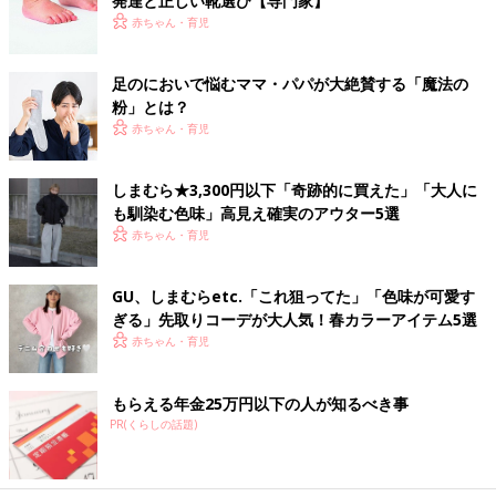
発達と正しい靴選び【専門家】
赤ちゃん・育児
足のにおいで悩むママ・パパが大絶賛する「魔法の
粉」とは？
赤ちゃん・育児
しまむら★3,300円以下「奇跡的に買えた」「大人に
も馴染む色味」高見え確実のアウター5選
赤ちゃん・育児
GU、しまむらetc.「これ狙ってた」「色味が可愛す
ぎる」先取りコーデが大人気！春カラーアイテム5選
赤ちゃん・育児
もらえる年金25万円以下の人が知るべき事
PR(くらしの話題)