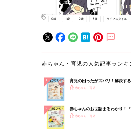
0歳
1歳
2歳
3歳
ライフスタイル
赤ちゃん・育児の人気記事ランキ
育児の困ったがズバリ！解決する
『ひよこクラブ 秋号』 4カ月～
赤ちゃん・育児
になるまで、育児に役立つ情報が
ぱい！
赤ちゃんのお世話まるわかり！『
てのひよこクラブ 夏号』〈巻頭
赤ちゃん・育児
集〉初めての授乳がうまくいく！
っぱい・ミルクの基本と夏のトラ