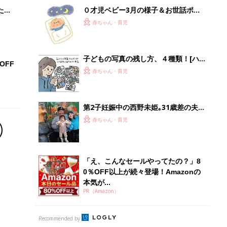
たま
０才児ベビー3月の様子＆お世話ポイ
ントを月齢別に解説
赤ちゃん・育児
子どもの写真の残し方、４種類！[ハ
OFF
ハのさけび #83]
赤ちゃん・育児
第2子妊娠中の西野未姫｡31歳差の夫･
極楽とんぼ山本の年齢を考えて､産後
赤ちゃん・育児
半年で妊活スタート｡昭和な名前を好
む夫とは､また名づけでぶつかりそ
う!?
「え、こんなセールやってたの？」8
0％OFF以上が続々登場！Amazonの
本気が...
PR（Amazon）
Recommended by