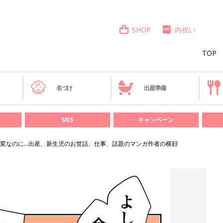
SHOP
内祝い
TOP
き
名づけ
出産準備
SNS
キャンペーン
変なのに…出産、新生児のお世話、仕事、話題のマンガ作者の横顔