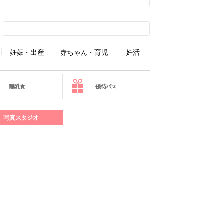
妊娠・出産
赤ちゃん・育児
妊活
離乳食
優待パス
写真スタジオ