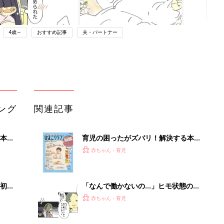
4歳～
おすすめ記事
夫・パートナー
ング
関連記事
本
育児の困ったがズバリ！解決する本
2才
『ひよこクラブ 秋号』 4カ月～2才
赤ちゃん・育児
いっ
になるまで、育児に役立つ情報がいっ
ぱい！
初め
「なんで働かないの…」ヒモ状態の夫
大特
の子を妊娠、話題のマンガ、著者イン
赤ちゃん・育児
 お
タビュー
ブル