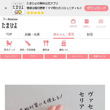
×
内祝い
SHOP
メニュー
TOP
妊娠・出産
赤ちゃん・育児
妊活
育児グッズ
病気・予防接種
離乳食
優待パス
ひよこクラブ
アプリ
SNS
キャンペーン
写真スタジオ