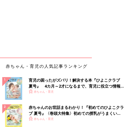
赤ちゃん・育児の人気記事ランキング
育児の困ったがズバリ！解決する本『ひよこクラブ
夏号』 4カ月～2才になるまで、育児に役立つ情報が
いっぱい！
赤ちゃん・育児
赤ちゃんのお世話まるわかり！『初めてのひよこクラ
ブ 夏号』〈巻頭大特集〉初めての授乳がうまくい
く！ おっぱい・ミルクの基本と夏のトラブル 解決テ
赤ちゃん・育児
ク