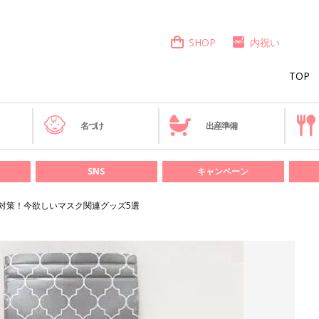
SHOP
内祝い
TOP
き
名づけ
出産準備
SNS
キャンペーン
症対策！今欲しいマスク関連グッズ5選