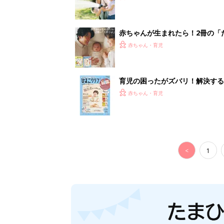
赤ちゃんが生まれたら！2冊の「
赤ちゃん・育児
育児の困ったがズバリ！解決する
つ情報がいっぱい！
赤ちゃん・育児
<
1