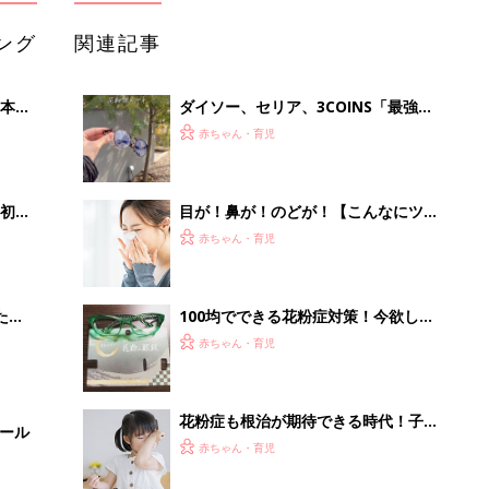
ング
関連記事
本
ダイソー、セリア、3COINS「最強コ
2才
ンビ発見」「こういうの求めてた」今
赤ちゃん・育児
いっ
欲しい！花粉対策グッズ5選
初め
目が！鼻が！のどが！【こんなにツラ
大特
い私の花粉症】
赤ちゃん・育児
 お
ブル
たま
100均でできる花粉症対策！今欲しい
マスク関連グッズ5選
赤ちゃん・育児
花粉症も根治が期待できる時代！子ど
セール
もを花粉症の悩みから救う、注目の治
赤ちゃん・育児
療法とは！？