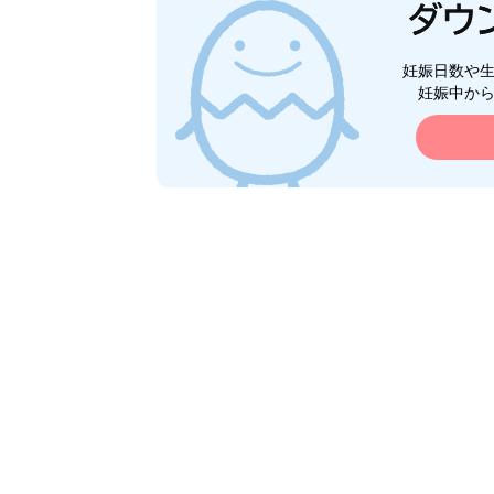
妊娠日数や
妊娠中か