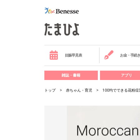
妊娠早見表
お金・手続
雑誌・書籍
アプリ
トップ
赤ちゃん・育児
100均でできる花粉