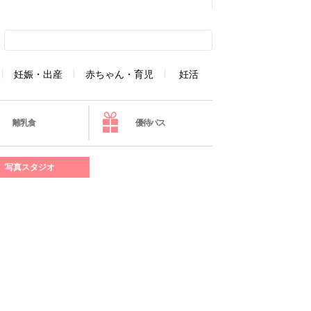
妊娠・出産
赤ちゃん・育児
妊活
離乳食
優待パス
写真スタジオ