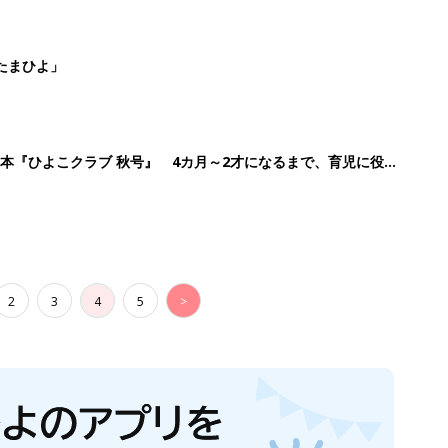
たまひよ」
本『ひよこクラブ 秋号』 4カ月～2才になるまで、育児に役立
2
3
4
5
>