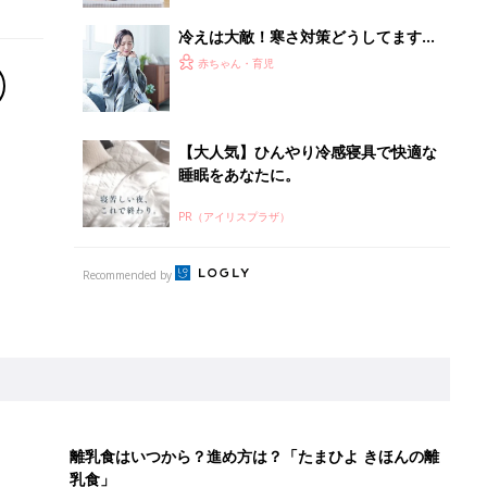
冷えは大敵！寒さ対策どうしてます
か？ ～私たちの寒さ対策～
赤ちゃん・育児
【大人気】ひんやり冷感寝具で快適な
睡眠をあなたに。
PR（アイリスプラザ）
Recommended by
離乳食はいつから？進め方は？「たまひよ きほんの離
乳食」