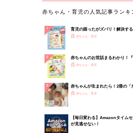
赤ちゃん・育児の人気記事ランキ
育児の困ったがズバリ！解決する
『ひよこクラブ 秋号』 4カ月～
赤ちゃん・育児
になるまで、育児に役立つ情報が
ぱい！
赤ちゃんのお世話まるわかり！『
てのひよこクラブ 夏号』〈巻頭
赤ちゃん・育児
集〉初めての授乳がうまくいく！
っぱい・ミルクの基本と夏のトラ
解決テク
赤ちゃんが生まれたら！2冊の「
ひよ」
赤ちゃん・育児
【毎日変わる】Amazonタイム
が見逃せない！