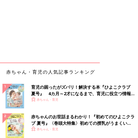
赤ちゃん・育児の人気記事ランキング
育児の困ったがズバリ！解決する本『ひよこクラブ
夏号』 4カ月～2才になるまで、育児に役立つ情報が
いっぱい！
赤ちゃん・育児
赤ちゃんのお世話まるわかり！『初めてのひよこクラ
ブ 夏号』〈巻頭大特集〉初めての授乳がうまくい
く！ おっぱい・ミルクの基本と夏のトラブル 解決テ
赤ちゃん・育児
ク