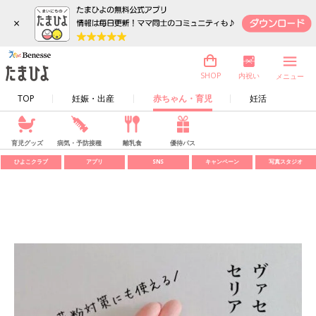
×
内祝い
SHOP
メニュー
TOP
妊娠・出産
赤ちゃん・育児
妊活
育児グッズ
病気・予防接種
離乳食
優待パス
ひよこクラブ
アプリ
SNS
キャンペーン
写真スタジオ