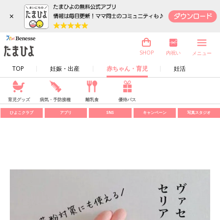
×
内祝い
SHOP
メニュー
TOP
妊娠・出産
赤ちゃん・育児
妊活
育児グッズ
病気・予防接種
離乳食
優待パス
ひよこクラブ
アプリ
SNS
キャンペーン
写真スタジオ