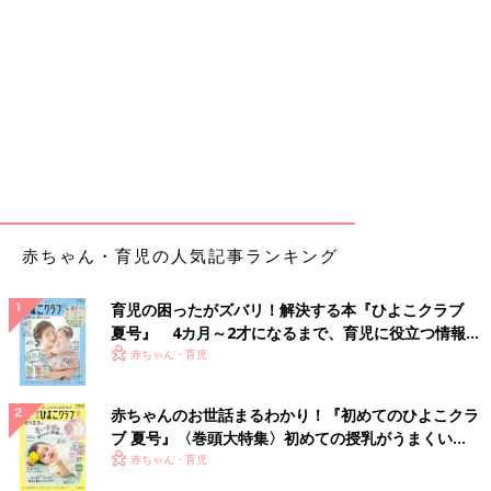
赤ちゃん・育児の人気記事ランキング
育児の困ったがズバリ！解決する本『ひよこクラブ
夏号』 4カ月～2才になるまで、育児に役立つ情報が
いっぱい！
赤ちゃん・育児
赤ちゃんのお世話まるわかり！『初めてのひよこクラ
ブ 夏号』〈巻頭大特集〉初めての授乳がうまくい
く！ おっぱい・ミルクの基本と夏のトラブル 解決テ
赤ちゃん・育児
ク