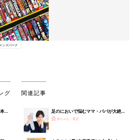
メンズパーク
ング
関連記事
本
足のにおいで悩むママ・パパが大絶賛
2才
する「魔法の粉」とは？
赤ちゃん・育児
いっ