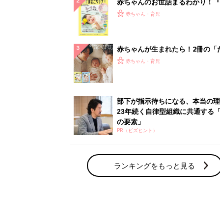
赤ちゃんのお世話まるわかり！『
てのひよこクラブ 夏号』〈巻頭
赤ちゃん・育児
集〉初めての授乳がうまくいく！
っぱい・ミルクの基本と夏のトラ
解決テク
赤ちゃんが生まれたら！2冊の「
ひよ」
赤ちゃん・育児
部下が指示待ちになる、本当の理
23年続く自律型組織に共通する「
の要素」
PR（ビズヒント）
ランキングをもっと見る