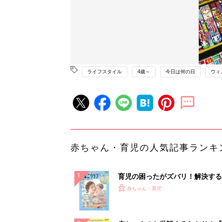
ライフスタイル
4歳～
今日は何の日
ウィ
赤ちゃん・育児の人気記事ランキ
育児の困ったがズバリ！解決する
『ひよこクラブ 夏号』 4カ月～
赤ちゃん・育児
になるまで、育児に役立つ情報が
ぱい！