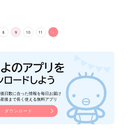
8
9
10
11
>
生後日数に合った情報を毎日お届け
ら産後まで長く使える無料アプリ
ダウンロード