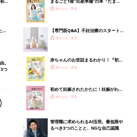
初め
まるごと1冊“出産準備”の本『たまご
大特
クラブ 夏号』〈スペシャル大特集〉
赤ちゃん・育児
 お
夫婦で予習する 出産の教科書
ブル
たま
【専門医Q&A】不妊治療のスタート
に、頼るべき必要な栄養素って？サプ
赤ちゃん・育児
リメント＆健康食品は？
赤ちゃんのお世話まるわかり！『初め
由。
てのひよこクラブ 夏号』〈巻頭大特
赤ちゃん・育児
3つ
集〉初めての授乳がうまくいく！ お
っぱい・ミルクの基本と夏のトラブル
解決テク
初めて妊娠されたかたに！妊娠がわか
ったら最初に読む本『初めてのたまご
赤ちゃん・育児
クラブ 夏号』
管理職に求められるAI活用。最低限や
るべき3つのことと、NGな自己認識