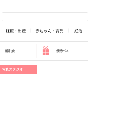
妊娠・出産
赤ちゃん・育児
妊活
離乳食
優待パス
写真スタジオ