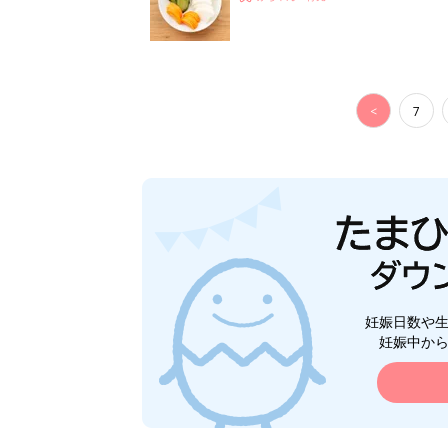
<
7
妊娠日数や
妊娠中か