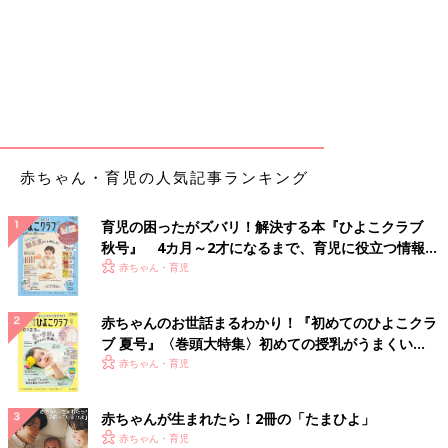
赤ちゃん・育児の人気記事ランキング
育児の困ったがズバリ！解決する本『ひよこクラブ
秋号』 4カ月～2才になるまで、育児に役立つ情報が
いっぱい！
赤ちゃん・育児
赤ちゃんのお世話まるわかり！『初めてのひよこクラ
ブ 夏号』〈巻頭大特集〉初めての授乳がうまくい
く！ おっぱい・ミルクの基本と夏のトラブル 解決テ
赤ちゃん・育児
ク
赤ちゃんが生まれたら！2冊の「たまひよ」
赤ちゃん・育児