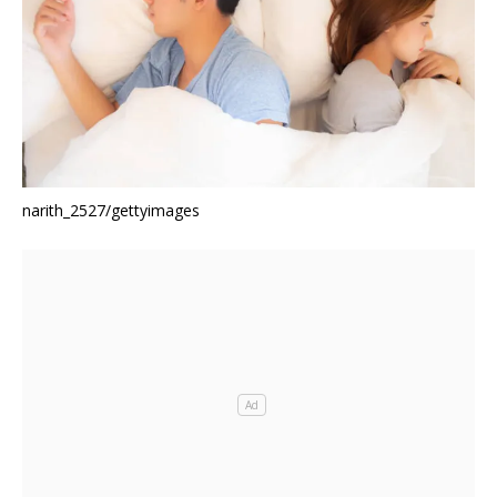
narith_2527/gettyimages