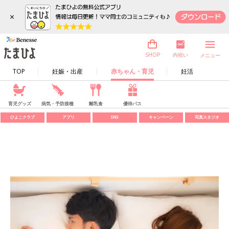
×
内祝い
SHOP
メニュー
TOP
妊娠・出産
赤ちゃん・育児
妊活
育児グッズ
病気・予防接種
離乳食
優待パス
ひよこクラブ
アプリ
SNS
キャンペーン
写真スタジオ