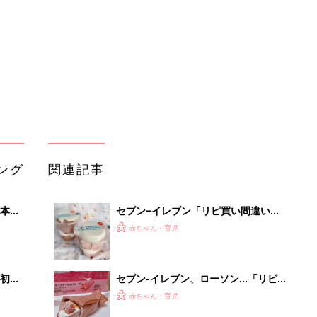
いっ
♪」話題の桜スイーツ4選
初め
セブン-イレブン、ローソン…「リピ
大特
買い必須」「絶妙なバランスがたまら
赤ちゃん・育児
 お
ない」大人気のいちごスイーツ4選
ブル
たま
セブン-イレブン・ミニストップ「ね
っとり＆なめらかで美味しい！」「リ
赤ちゃん・育児
ピ買い確定！」話題のお芋スイーツ4
選
セブンイレブンで今話題！おやつに食
るA
べたい人気スイーツ5選
赤ちゃん・育児
い
セブン-イレブン、ローソン…「これ
はリピしたい」「贅沢すぎ」話題のチ
赤ちゃん・育児
ョコスイーツ4選