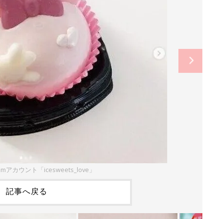
amアカウント「icesweets_love」
記事へ戻る