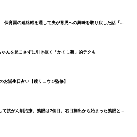
して抗がん剤治療。義眼は7個目。右目摘出から始まった義眼と
3
4
5
>
生後日数に合った情報を毎日お届け
ら産後まで長く使える無料アプリ
ダウンロード