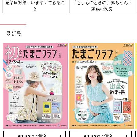
日本外来小児科学会リーフレッ
六星占術 細木かおりさんの人生
ト検討会
相談
最新号
Amazonで購入
Amazonで購入