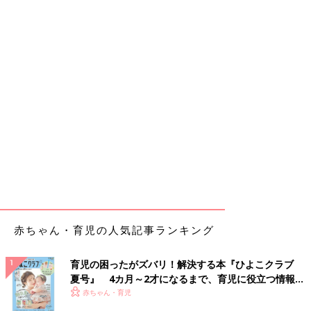
赤ちゃん・育児の人気記事ランキング
育児の困ったがズバリ！解決する本『ひよこクラブ
夏号』 4カ月～2才になるまで、育児に役立つ情報が
いっぱい！
赤ちゃん・育児