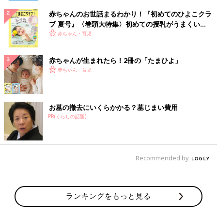
赤ちゃんのお世話まるわかり！『初めてのひよこクラ
ブ 夏号』〈巻頭大特集〉初めての授乳がうまくい
く！ おっぱい・ミルクの基本と夏のトラブル 解決テ
赤ちゃん・育児
ク
赤ちゃんが生まれたら！2冊の「たまひよ」
赤ちゃん・育児
お墓の撤去にいくらかかる？墓じまい費用
PR(くらしの話題)
Recommended by
ランキングをもっと見る