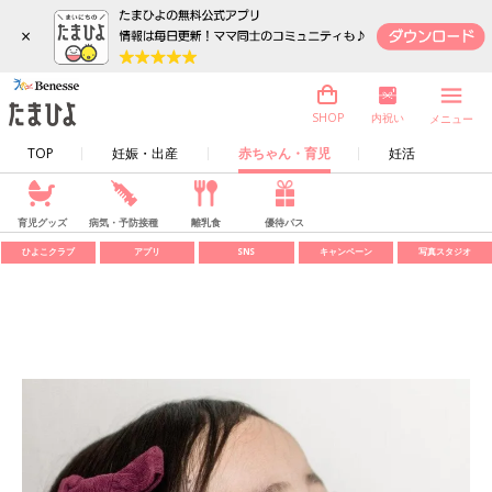
×
内祝い
SHOP
メニュー
TOP
妊娠・出産
赤ちゃん・育児
妊活
育児グッズ
病気・予防接種
離乳食
優待パス
ひよこクラブ
アプリ
SNS
キャンペーン
写真スタジオ