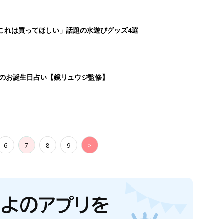
「これは買ってほしい」話題の水遊びグッズ4選
日のお誕生日占い【鏡リュウジ監修】
6
7
8
9
>