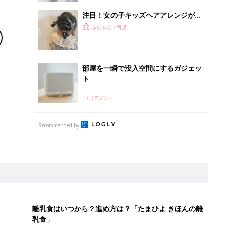
注目！女の子キッズヘアアレンジが可
愛すぎる♪
赤ちゃん・育児
部屋を一瞬で没入空間にするガジェッ
ト
PR（デノン）
Recommended by
離乳食はいつから？進め方は？「たまひよ きほんの離
乳食」