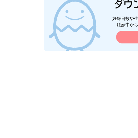
妊娠日数や
妊娠中か