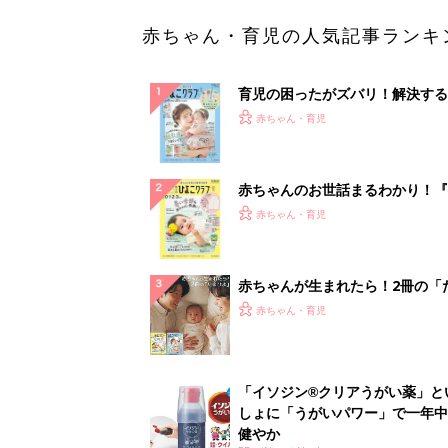
赤ちゃん・育児の人気記事ランキ
育児の困ったがズバリ！解決する
『ひよこクラブ 夏号』 4カ月～
赤ちゃん・育児
になるまで、育児に役立つ情報が
ぱい！
赤ちゃんのお世話まるわかり！『
てのひよこクラブ 夏号』〈巻頭
赤ちゃん・育児
集〉初めての授乳がうまくいく！
っぱい・ミルクの基本と夏のトラ
解決テク
赤ちゃんが生まれたら！2冊の「
ひよ」
赤ちゃん・育児
「イソジン®クリアうがい薬」と
しょに「うがいパワー」で一年中
健やか