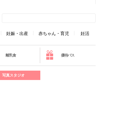
妊娠・出産
赤ちゃん・育児
妊活
離乳食
優待パス
写真スタジオ