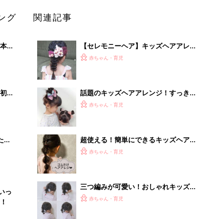
ング
関連記事
本
【セレモニーヘア】キッズヘアアレン
2才
ジを特別な日に♪
赤ちゃん・育児
いっ
初め
話題のキッズヘアアレンジ！すっきり
大特
アップスタイルが可愛い♪
赤ちゃん・育児
 お
ブル
たま
超使える！簡単にできるキッズヘアア
レンジ
赤ちゃん・育児
三つ編みが可愛い！おしゃれキッズヘ
いっ
アアレンジ
赤ちゃん・育児
！