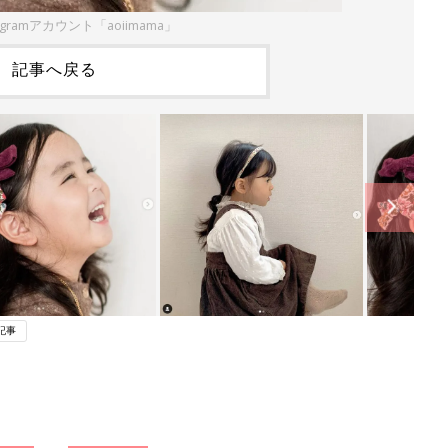
agramアカウント「aoiimama」
記事へ戻る
記事